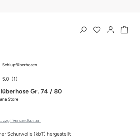
Schlupfüberhosen
5.0
(1)
iche Bewertung von 5 von 5 Sternen
lüberhose Gr. 74 / 80
sana
Store
t. zzgl. Versandkosten
er Schurwolle (kbT) hergestellt