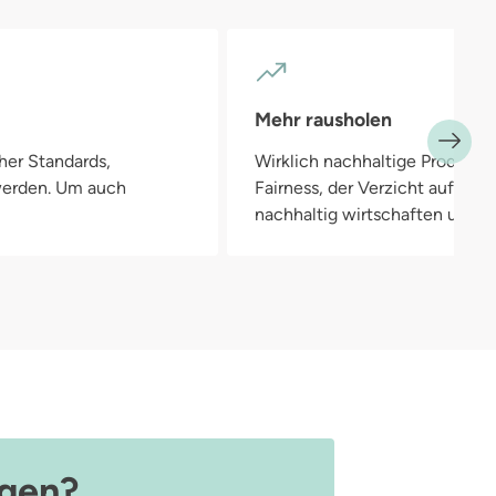
Mehr rausholen
her Standards,
Wirklich nachhaltige Produkte
 werden. Um auch
Fairness, der Verzicht auf Pla
nachhaltig wirtschaften und in
agen?