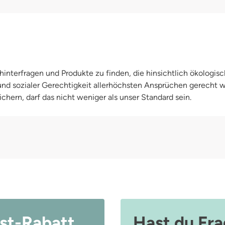
 die optimale Ergänzung zur
(ab ca. 11 kg)
 einfach in die integrierte
aus ihr herausholen! Den
n:Die Newborngröße ist 11 x 28 cm
alea Hanfeinlage ist 13,5 x 35 cm
interfragen und Produkte zu finden, die hinsichtlich ökologisc
 und sozialer Gerechtigkeit allerhöchsten Ansprüchen gerecht
chern, darf das nicht weniger als unser Standard sein.
st-Rabatt
Hast du Fr