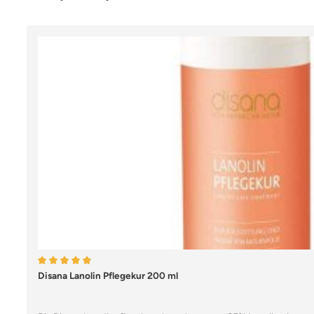
Durchschnittliche Bewertung von 5 von 5 Sternen
Disana Lanolin Pflegekur 200 ml