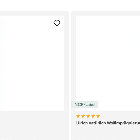
NCP-Label
Durchschnittliche Bewertun
Ulrich natürlich Wollimprägnier