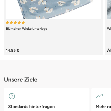
Durchschnittliche Bewertung von 5 von 5 Sternen
Blümchen Wickelunterlage
Wi
Regulärer Preis:
A
14,95 €
Unsere Ziele
Standards hinterfragen
Mehr r