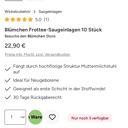
Wickelzubehör
Saugeinlagen
5.0
(1)
Durchschnittliche Bewertung von 5 von 5 Sternen
Blümchen Frottee-Saugeinlagen 10 Stück
Besuche den
Blümchen
Store
22,90 €
Preise inkl. MwSt. zzgl. Versandkosten
Fängt durch hochflorige Struktur Muttermilchstuhl
auf
Ideal für Neugeborene
Geeignet als erste Schicht in der Stoffwindel
30 Tage Rückgaberecht
Produkt Anzahl: Gib den gewünschten Wert ein oder benutze die Schalt
In den Warenkorb
Nur noch 3 verfügbar