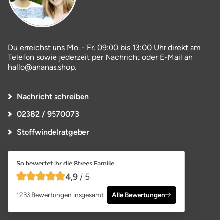
Du erreichst uns Mo. - Fr. 09:00 bis 13:00 Uhr direkt am
Telefon sowie jederzeit per Nachricht oder E-Mail an
hallo@ananas.shop.
Nachricht schreiben
02382 / 9570073
Stoffwindelratgeber
So bewertet ihr die 8trees Familie
4,9
/ 5
4,9 von 5 Sternen
1233 Bewertungen insgesamt
Alle Bewertungen