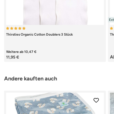
Ex
Durchschnittliche Bewertung von 4.91 von 5 Sternen
Du
Thirsties Organic Cotton Doublers 3 Stück
Th
Weitere ab
10,47 €
Regulärer Preis:
Re
A
11,95 €
Produktgalerie überspringen
Andere kauften auch