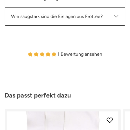
Wie saugstark sind die Einlagen aus Frottee?
1 Bewertung ansehen
Durchschnittliche Bewertung von 5 von 5 Sterne
Produktgalerie überspringen
Das passt perfekt dazu