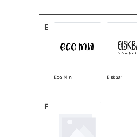
E
Eco Mini
Elskbar
F