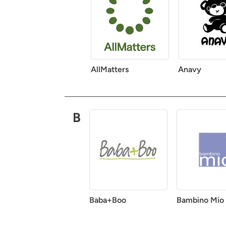
AllMatters
Anavy
B
Baba+Boo
Bambino Mio