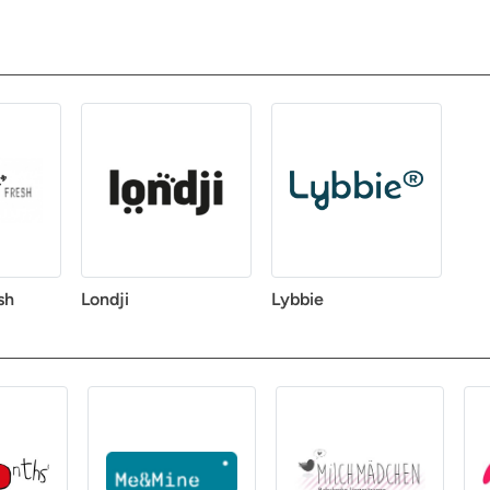
sh
Londji
Lybbie