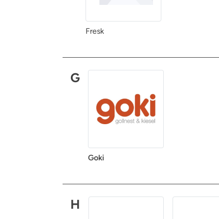
Fresk
G
Goki
H