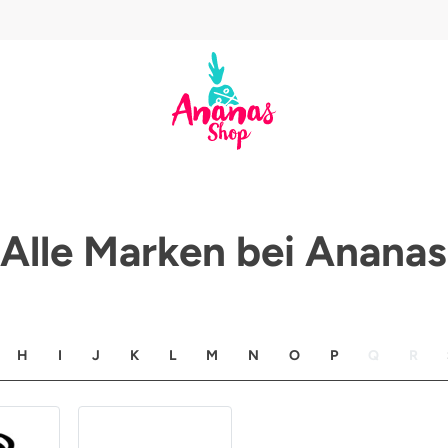
Alle Marken bei Ananas
H
I
J
K
L
M
N
O
P
Q
R