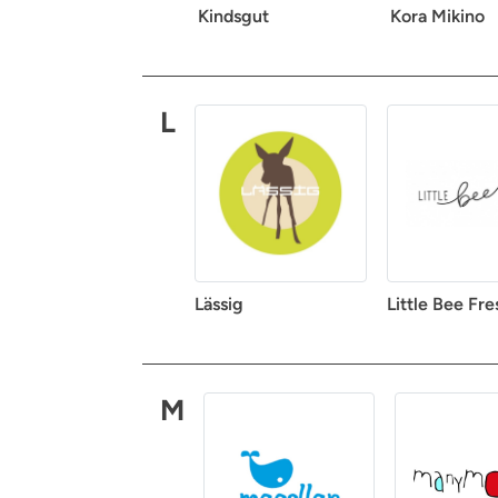
Kindsgut
Kora Mikino
L
Lässig
Little Bee Fre
M