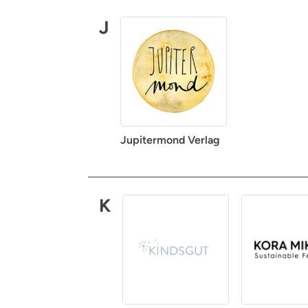
J
Jupitermond Verlag
K