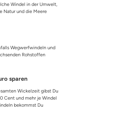
olche Windel in der Umwelt,
re Natur und die Meere
!
enfalls Wegwerfwindeln und
wachsenden Rohstoffen
uro sparen
esamten Wickelzeit gibst Du
 80 Cent und mehr je Windel
fwindeln bekommst Du