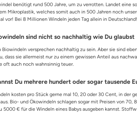
ndel benötigt rund 500 Jahre, um zu verrotten. Landet eine s
rem Mikroplastik, welches somit auch in 500 Jahren noch unse
al vor! Bei 8 Millionen Windeln jeden Tag allein in Deutschland
windeln sind nicht so nachhaltig wie Du glaubst
Biowindeln versprechen nachhaltig zu sein. Aber sie sind eb
 dass sie allermeist nur zu einem gewissen Anteil aus nach
e oft auch noch wahnsinnig teuer.
kannst Du mehrere hundert oder sogar tausende E
n kosten pro Stück gerne mal 10, 20 oder 30 Cent, in der g
€ aus. Bio- und Ökowindeln schlagen sogar mit Preisen von 70,
u 5000 € für die Windeln eines Babys ausgeben kannst. Stof