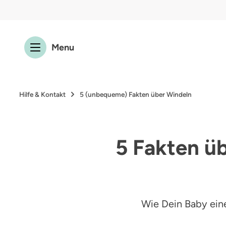
 Hauptinhalt springen
Zur Suche springen
Zur Hauptnavigation springen
Menu
Hilfe & Kontakt
5 (unbequeme) Fakten über Windeln
5 Fakten üb
Wie Dein Baby ein