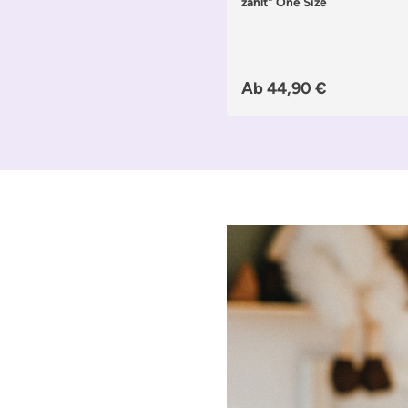
zählt" One Size
Ab
44,90 €