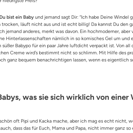
r niedrigste Preis?
 Du bist ein Baby
und jemand sagt Dir: “Ich habe Deine Windel ge
rocken, läuft nicht aus und ist echt billig! Da kannst Du den 
ch jemand anderes, merkt was davon. Ein hochmoderner, aber v
ne Hinterlassenschaften nämlich in so komisches Gel um und e
in süßer Babypo für ein paar Jahre luftdicht verpackt ist. Von 
chen Creme wird’s bestimmt nicht so schlimm. Mit Hilfe des pra
ch ganz bequem benachrichtigen lassen, wenn es eigentlich sch
abys, was sie sich wirklich von einer
z schön oft Pipi und Kacka mache, aber ich mag es echt nicht, w
 auch, dass das für Euch, Mama und Papa, nicht immer ganz so ei