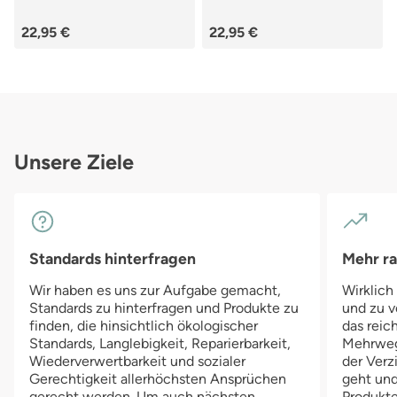
Regulärer Preis:
Regulärer Preis:
22,95 €
22,95 €
Unsere Ziele
Standards hinterfragen
Mehr r
Wir haben es uns zur Aufgabe gemacht,
Wirklich
Standards zu hinterfragen und Produkte zu
und zu v
finden, die hinsichtlich ökologischer
das reich
Standards, Langlebigkeit, Reparierbarkeit,
Mehrwegv
Wiederverwertbarkeit und sozialer
der Verz
Gerechtigkeit allerhöchsten Ansprüchen
geht und
gerecht werden. Um auch nächsten
Produkte