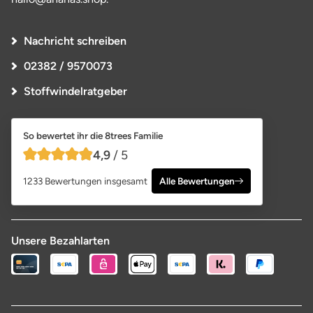
Nachricht schreiben
02382 / 9570073
Stoffwindelratgeber
So bewertet ihr die 8trees Familie
4,9
/ 5
4,9 von 5 Sternen
1233 Bewertungen insgesamt
Alle Bewertungen
Unsere Bezahlarten