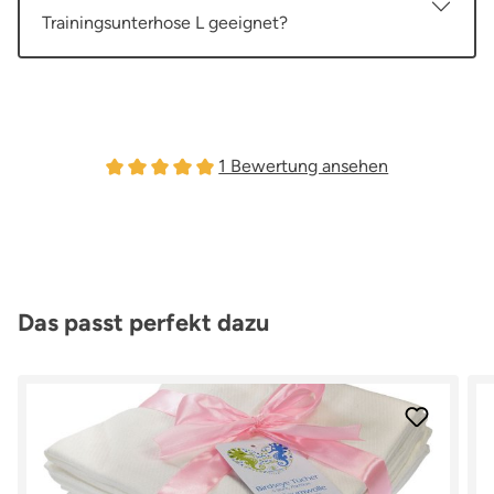
Trainingsunterhose L geeignet?
1 Bewertung ansehen
Durchschnittliche Bewertung von 5 von 5 Sterne
Produktgalerie überspringen
Das passt perfekt dazu