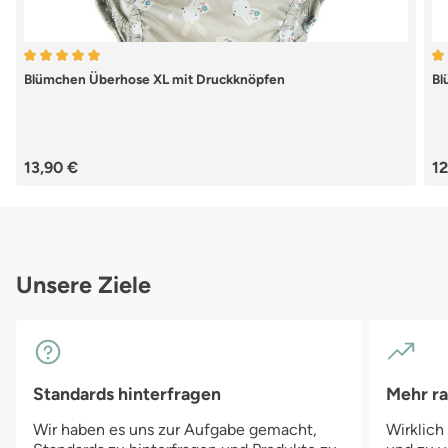
Durchschnittliche Bewertung von 5 von 5 Sternen
Du
Blümchen Überhose XL mit Druckknöpfen
Bl
Regulärer Preis:
Re
13,90 €
12
Unsere Ziele
Standards hinterfragen
Mehr r
Wir haben es uns zur Aufgabe gemacht,
Wirklich