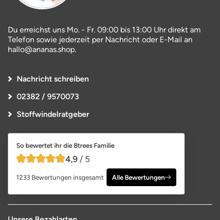
Du erreichst uns Mo. - Fr. 09:00 bis 13:00 Uhr direkt am
Telefon sowie jederzeit per Nachricht oder E-Mail an
hallo@ananas.shop.
Nachricht schreiben
02382 / 9570073
Stoffwindelratgeber
So bewertet ihr die 8trees Familie
4,9
/ 5
4,9 von 5 Sternen
1233 Bewertungen insgesamt
Alle Bewertungen
Unsere Bezahlarten