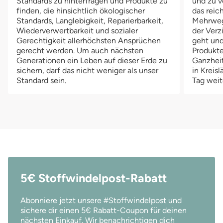
Standards zu hinterfragen und Produkte zu
und zu v
finden, die hinsichtlich ökologischer
das reich
Standards, Langlebigkeit, Reparierbarkeit,
Mehrwegv
Wiederverwertbarkeit und sozialer
der Verz
Gerechtigkeit allerhöchsten Ansprüchen
geht und
gerecht werden. Um auch nächsten
Produkte
Generationen ein Leben auf dieser Erde zu
Ganzheit
sichern, darf das nicht weniger als unser
in Kreis
Standard sein.
Tag weit
5€ Stoffwindelpost-Rabatt
Abonniere jetzt unsere #Stoffwindelpost und
sichere dir einen 5€ Rabatt-Coupon für deinen
nächsten Einkauf. Wir benachrichtigen dich