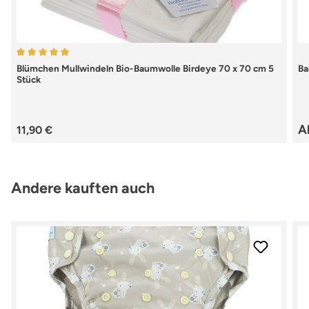
Durchschnittliche Bewertung von 5 von 5 Sternen
Blümchen Mullwindeln Bio-Baumwolle Birdeye 70 x 70 cm 5
Ba
Stück
Regulärer Preis:
Re
A
11,90 €
Produktgalerie überspringen
Andere kauften auch