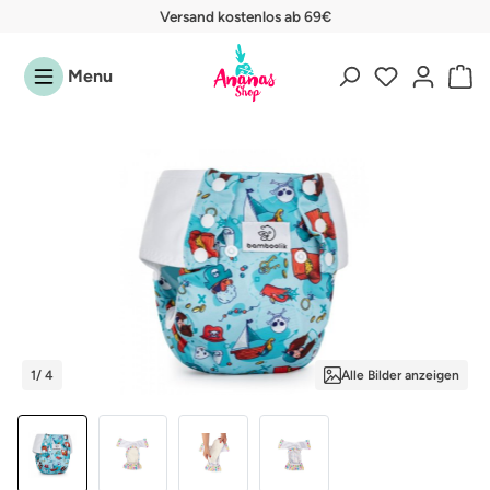
Versand kostenlos ab 69€
Zum Hauptinhalt springen
Menu
Bildergalerie überspringen
1
/ 4
Alle Bilder anzeigen