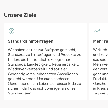
eine Höschenwindel ziehen, die extra viel Saugkapazität besitzt
Ha
und sich besonders für die Nacht eignet. Durch das
sp
wasserundurchlässige PUL, dringt die aufgenomme Flüssigkeit
Unsere Ziele
der Saugeinlage nicht nach außen.
Standards hinterfragen
Mehr r
Wir haben es uns zur Aufgabe gemacht,
Wirklich
Standards zu hinterfragen und Produkte zu
und zu v
finden, die hinsichtlich ökologischer
das reich
Standards, Langlebigkeit, Reparierbarkeit,
Mehrwegv
Wiederverwertbarkeit und sozialer
der Verz
Gerechtigkeit allerhöchsten Ansprüchen
geht und
gerecht werden. Um auch nächsten
Produkte
Generationen ein Leben auf dieser Erde zu
Ganzheit
sichern, darf das nicht weniger als unser
in Kreis
Standard sein.
Tag weit