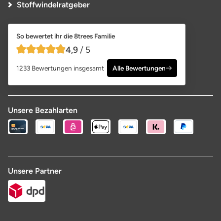
Stoffwindelratgeber
So bewertet ihr die 8trees Familie
4,9
/ 5
4,9 von 5 Sternen
1233 Bewertungen insgesamt
Alle Bewertungen
Unsere Bezahlarten
Unsere Partner