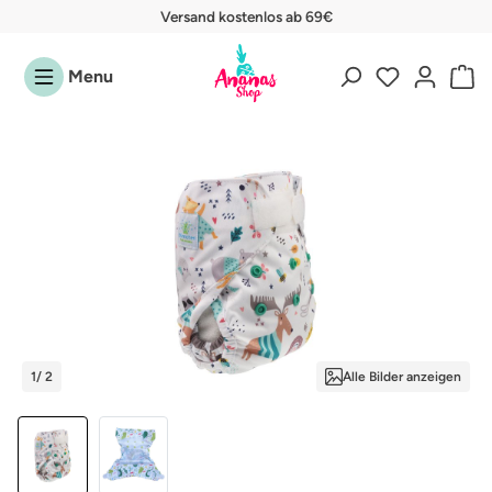
Versand kostenlos ab 69€
Zum Hauptinhalt springen
Menu
Bildergalerie überspringen
1
/ 2
Alle Bilder anzeigen