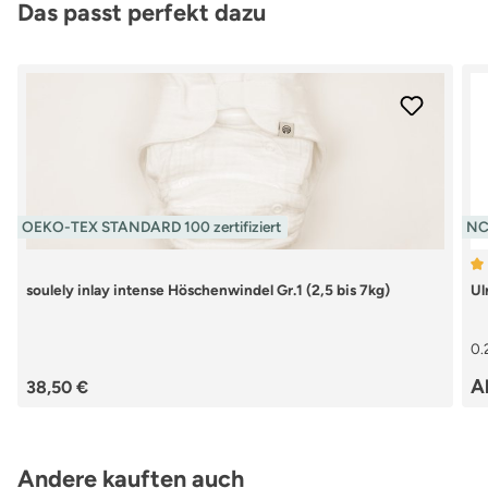
Produktgalerie überspringen
Das passt perfekt dazu
OEKO-TEX STANDARD 100 zertifiziert
NC
Du
soulely inlay intense Höschenwindel Gr.1 (2,5 bis 7kg)
Ul
0.
Regulärer Preis:
Re
A
38,50 €
Produktgalerie überspringen
Andere kauften auch