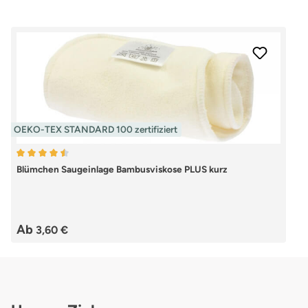
OEKO-TEX STANDARD 100 zertifiziert
Durchschnittliche Bewertung von 4.5 von 5 Sternen
Blümchen Saugeinlage Bambusviskose PLUS kurz
Regulärer Preis:
Ab
3,60 €