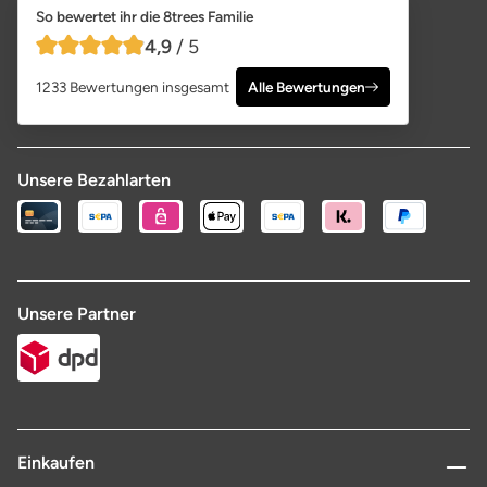
So bewertet ihr die 8trees Familie
4,9
/ 5
4,9 von 5 Sternen
1233 Bewertungen insgesamt
Alle Bewertungen
Unsere Bezahlarten
Unsere Partner
Einkaufen