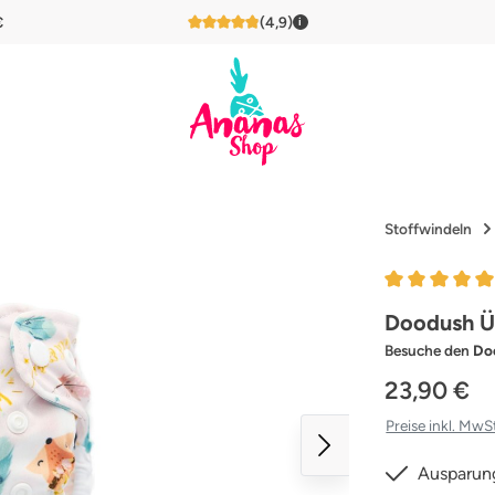
€
(4,9)
i
4,9 von 5 Sternen
Stoffwindeln
Durchschnittl
Doodush Ü
Besuche den
Do
23,90 €
Preise inkl. MwS
Ausparun