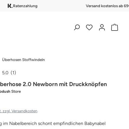
Ratenzahlung
Versand kostenlos ab 69
Überhosen Stoffwindeln
5.0
(1)
iche Bewertung von 5 von 5 Sternen
berhose 2.0 Newborn mit Druckknöpfen
odush
Store
t. zzgl. Versandkosten
g im Nabelbereich schont empfindlichen Babynabel