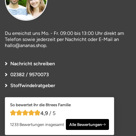
Du erreichst uns Mo. - Fr. 09:00 bis 13:00 Uhr direkt am
Telefon sowie jederzeit per Nachricht oder E-Mail an
hallo@ananas.shop.
Nachricht schreiben
02382 / 9570073
Stoffwindelratgeber
So bewertet ihr die 8trees Familie
4,9
/ 5
4,9 von 5 Sternen
1233 Bewertungen insgesamt
Alle Bewertungen