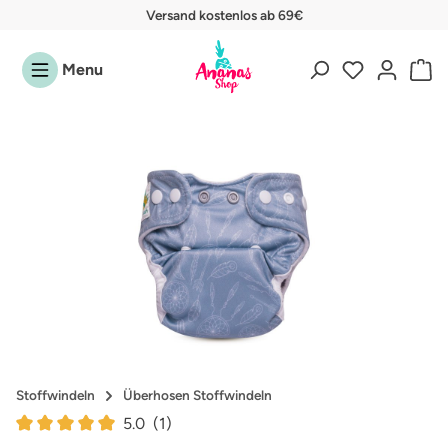
Versand kostenlos ab 69€
Zum Hauptinhalt springen
Menu
Bildergalerie überspringen
Stoffwindeln
Überhosen Stoffwindeln
5.0
(1)
Durchschnittliche Bewertung von 5 von 5 Sternen