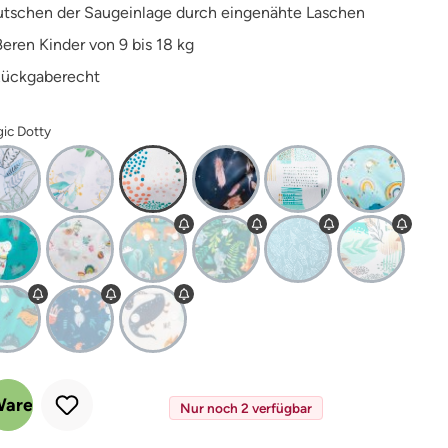
utschen der Saugeinlage durch eingenähte Laschen
ßeren Kinder von 9 bis 18 kg
Rückgaberecht
gic Dotty
 Gib den gewünschten Wert ein oder benutze die Schaltflächen um die Anz
Warenkorb
Nur noch 2 verfügbar