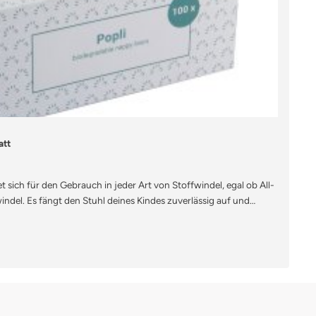
g von 4.67 von 5 Sternen
att
t sich für den Gebrauch in jeder Art von Stoffwindel, egal ob All-
del. Es fängt den Stuhl deines Kindes zuverlässig auf und
geinlagen vor gröberer Verschmutzung durch Stuhl. Das
s Viskose eignet sich feucht auch als Reinigungstuch und lässt
üll entsorgen.