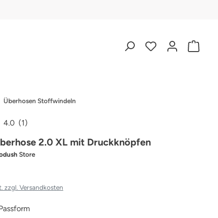
Überhosen Stoffwindeln
4.0
(1)
iche Bewertung von 4 von 5 Sternen
berhose 2.0 XL mit Druckknöpfen
odush
Store
t. zzgl. Versandkosten
Passform