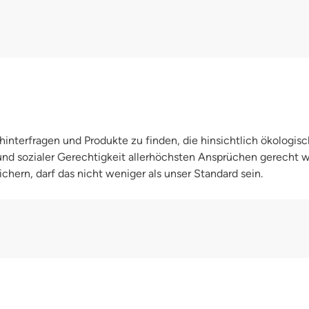
cht von 18 kg mit.Die Thirsties
hlusses schließen. Alternativ gibt
bei uns im Shop.Die Thirsties Duo
interfragen und Produkte zu finden, die hinsichtlich ökologisc
 und sozialer Gerechtigkeit allerhöchsten Ansprüchen gerecht
chern, darf das nicht weniger als unser Standard sein.