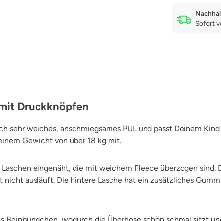
Nachhal
Sofort v
 mit Druckknöpfen
rch sehr weiches, anschmiegsames PUL und passt Deinem Kind
 einem Gewicht von über 18 kg mit.
 Laschen eingenäht, die mit weichem Fleece überzogen sind. D
t nicht ausläuft. Die hintere Lasche hat ein zusätzliches Gummi
s Beinbündchen, wodurch die Überhose schön schmal sitzt und