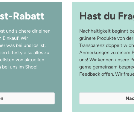
st-Rabatt
Hast du Fr
st und sichere dir einen
Nachhaltigkeit beginnt be
 Einkauf. Wir
grünere Produkte von der
r was bei uns los ist,
Transparenz doppelt wicht
n Lifestyle so alles zu
Anmerkungen zu einem Pr
ellsten von aktuellen
uns! Wir kennen unsere 
 bei uns im Shop!
gerne gemeinsam besprec
Feedback offen. Wir freu
en
Nac