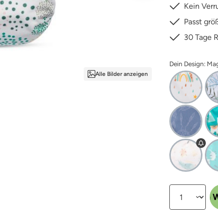
Kein Verr
Passt grö
30 Tage 
Dein Design: Ma
Alle Bilder anzeigen
Produkt Anzahl:
In den 