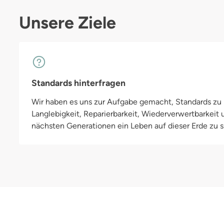
einem Körpergewicht von 8 kg und wächst dann bis zu einem Gewi
Unsere Ziele
Duo Wrap Überhose in Größe 2 lässt sich mit Hilfe eines Klettversc
es diese Überhose aber auch mit Druckknöpfen zum Verschließen 
Wrap Überhose ist in 3 verschiedenen Größen erhältlich: Größe 1 (3-8 kg) Größe 2 (8-18 kg) Größe
3 (18-30 kg)
Standards hinterfragen
Wir haben es uns zur Aufgabe gemacht, Standards zu h
Langlebigkeit, Reparierbarkeit, Wiederverwertbarkeit
nächsten Generationen ein Leben auf dieser Erde zu si