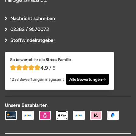
hallo@ananas.shop.
Nachricht schreiben
02382 / 9570073
Stoffwindelratgeber
So bewertet ihr die 8trees Familie
4,9
/ 5
4,9 von 5 Sternen
1233 Bewertungen insgesamt
Alle Bewertungen
Unsere Bezahlarten