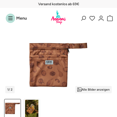
Versand kostenlos ab 69€
Zum Hauptinhalt springen
Menu
Bildergalerie überspringen
1
/ 2
Alle Bilder anzeigen