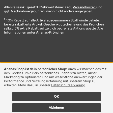
Alle Preise inkl. gesetzl. Mehrwertsteuer zzgl.
Versandkosten
und
ggf. Nachnahmegebühren, wenn nicht anders angegeben.
2
10% Rabatt auf alle Artikel ausgenommen Stoffwindelpakete,
bereits rabattierte Artikel, Geschenkgutscheine und das Krönchen
selbst. 5% extra Rabatt auf zeitlich begrenzte Aktionsrabatte. Alle
Informationen unter
Ananas-Krönchen
Ananas.Shop ist dein persönlicher Shop:
Auch wir machen das mit
den Cookies um dir ein persönliches Erlebnis zu bieten, unser
Marketing zu optimieren und um wesentliche Auswertungen der
Performance und Nutzungserfahrung mit unserem Shop zu
erhalten. Mehr dazu in unserer
Datenschutzerklärung
.
OK
Ablehnen