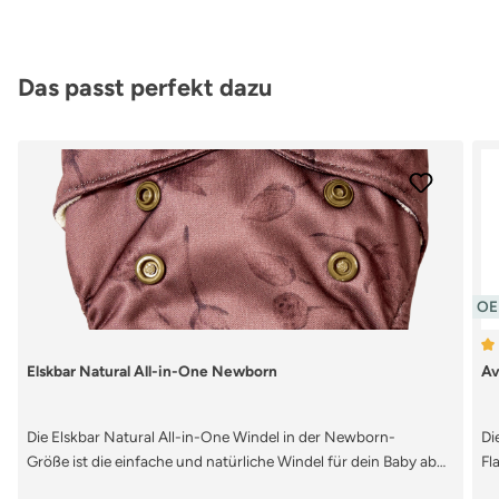
Produktgalerie überspringen
Das passt perfekt dazu
OEK
Du
Elskbar Natural All-in-One Newborn
Av
Die Elskbar Natural All-in-One Windel in der Newborn-
Di
Größe ist die einfache und natürliche Windel für dein Baby ab
Fl
Geburt. Diese All-in-One Windel in der Neugeborenengröße
be