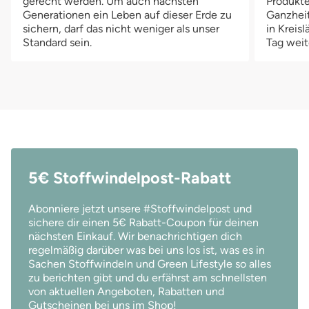
gerecht werden. Um auch nächsten
Produkte
Generationen ein Leben auf dieser Erde zu
Ganzheit
sichern, darf das nicht weniger als unser
in Kreis
Standard sein.
Tag weit
5€ Stoffwindelpost-Rabatt
Abonniere jetzt unsere #Stoffwindelpost und
sichere dir einen 5€ Rabatt-Coupon für deinen
nächsten Einkauf. Wir benachrichtigen dich
regelmäßig darüber was bei uns los ist, was es in
Sachen Stoffwindeln und Green Lifestyle so alles
zu berichten gibt und du erfährst am schnellsten
von aktuellen Angeboten, Rabatten und
Gutscheinen bei uns im Shop!