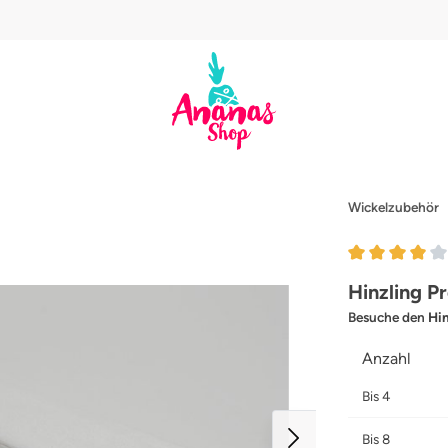
Wickelzubehör
Durchschnittl
Hinzling P
Besuche den
Hin
Anzahl
Bis
4
Bis
8