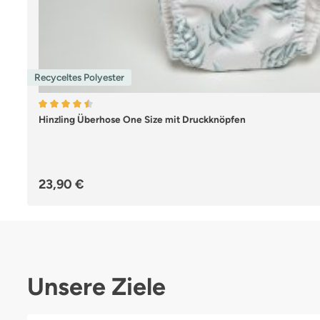
Recyceltes Polyester
Durchschnittliche Bewertung von 4.44 von 5 Sternen
Hinzling Überhose One Size mit Druckknöpfen
Regulärer Preis:
23,90 €
Unsere Ziele