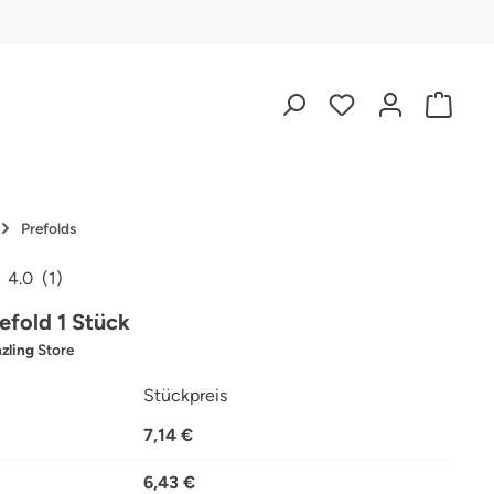
Prefolds
4.0
(1)
iche Bewertung von 4 von 5 Sternen
refold 1 Stück
zling
Store
Stückpreis
7,14 €
6,43 €