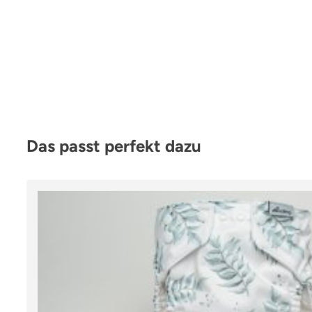
Produktgalerie überspringen
Das passt perfekt dazu