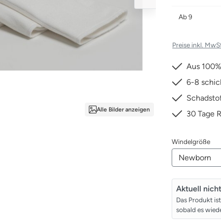
Ab
9
Preise inkl. MwS
Aus 100%
6-8 schic
Schadstof
Alle Bilder anzeigen
30 Tage 
aus
Windelgröße
Aktuell nich
Das Produkt is
sobald es wiede