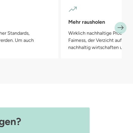
Mehr rausholen
her Standards,
Wirklich nachhaltige Produkte
 werden. Um auch
Fairness, der Verzicht auf Pla
nachhaltig wirtschaften und in
agen?