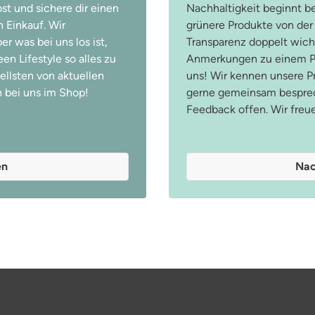
st und sichere dir einen
Nachhaltigkeit beginnt be
 Einkauf. Wir
grünere Produkte von der
r was bei uns los ist,
Transparenz doppelt wicht
n Lifestyle so alles zu
Anmerkungen zu einem Pr
ellsten von aktuellen
uns! Wir kennen unsere 
 bei uns im Shop!
gerne gemeinsam besprec
Feedback offen. Wir freu
en
Nac