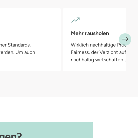
Mehr rausholen
her Standards,
Wirklich nachhaltige Produkte
 werden. Um auch
Fairness, der Verzicht auf Pla
nachhaltig wirtschaften und in
agen?