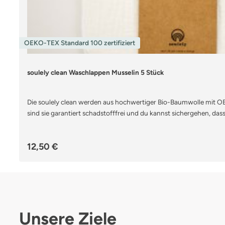
OEKO-TEX Standard 100 zertifiziert
soulely clean Waschlappen Musselin 5 Stück
Die soulely clean werden aus hochwertiger Bio-Baumwolle mit OEK
sind sie garantiert schadstofffrei und du kannst sichergehen, d
Materialien an die empfindliche Haut deines Babys gelangt. Außer
Baumwolle besonders weich, so wird die Haut deines Babys zusät
Regulärer Preis:
12,50 €
strapazierfähige und hochwertige Material bleiben Reinigungstü
wunderbar weich und sanft.Die soulely clean Reinigungstücher 
und sehr weicher Musselin-Baumwolle, deshalb eignen sie sich be
Hautfalten deines Babys von Schmutz zu befreien.Die soulely cle
Unsere Ziele