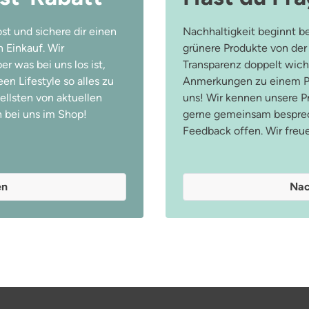
st und sichere dir einen
Nachhaltigkeit beginnt be
 Einkauf. Wir
grünere Produkte von der
r was bei uns los ist,
Transparenz doppelt wicht
n Lifestyle so alles zu
Anmerkungen zu einem Pr
ellsten von aktuellen
uns! Wir kennen unsere 
 bei uns im Shop!
gerne gemeinsam besprec
Feedback offen. Wir freu
en
Nac