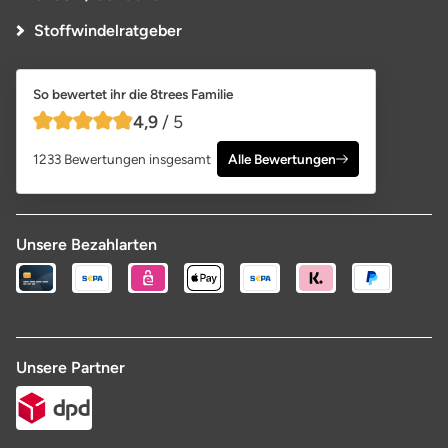
Stoffwindelratgeber
So bewertet ihr die 8trees Familie
4,9
/ 5
4,9 von 5 Sternen
1233 Bewertungen insgesamt
Alle Bewertungen
Unsere Bezahlarten
Unsere Partner