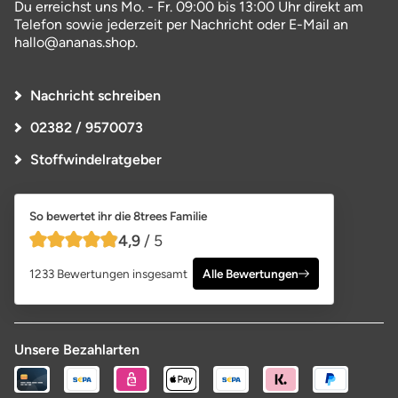
Du erreichst uns Mo. - Fr. 09:00 bis 13:00 Uhr direkt am
Telefon sowie jederzeit per Nachricht oder E-Mail an
hallo@ananas.shop.
Nachricht schreiben
02382 / 9570073
Stoffwindelratgeber
So bewertet ihr die 8trees Familie
4,9
/ 5
4,9 von 5 Sternen
1233 Bewertungen insgesamt
Alle Bewertungen
Unsere Bezahlarten