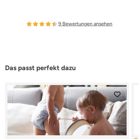
9 Bewertungen ansehen
Durchschnittliche Bewertung von 4.44 von 5 Ster
Produktgalerie überspringen
Das passt perfekt dazu