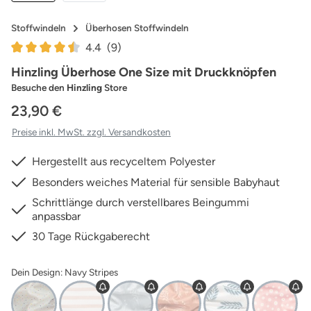
Stoffwindeln
Überhosen Stoffwindeln
4.4
(9)
Durchschnittliche Bewertung von 4.44 von 5 Sternen
Hinzling Überhose One Size mit Druckknöpfen
Besuche den
Hinzling
Store
23,90 €
Preise inkl. MwSt. zzgl. Versandkosten
Hergestellt aus recyceltem Polyester
Besonders weiches Material für sensible Babyhaut
Schrittlänge durch verstellbares Beingummi
anpassbar
30 Tage Rückgaberecht
Dein Design: Navy Stripes