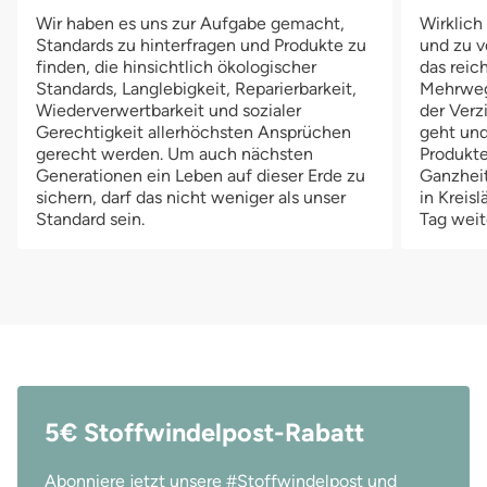
Wir haben es uns zur Aufgabe gemacht,
Wirklich
Standards zu hinterfragen und Produkte zu
und zu v
finden, die hinsichtlich ökologischer
das reich
Standards, Langlebigkeit, Reparierbarkeit,
Mehrwegv
Wiederverwertbarkeit und sozialer
der Verz
Gerechtigkeit allerhöchsten Ansprüchen
geht und
gerecht werden. Um auch nächsten
Produkte
Generationen ein Leben auf dieser Erde zu
Ganzheit
sichern, darf das nicht weniger als unser
in Kreis
Standard sein.
Tag weit
5€ Stoffwindelpost-Rabatt
Abonniere jetzt unsere #Stoffwindelpost und