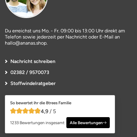
Du erreichst uns Mo. - Fr. 09:00 bis 13:00 Uhr direkt am
Telefon sowie jederzeit per Nachricht oder E-Mail an
hallo@ananas.shop.
Nachricht schreiben
02382 / 9570073
Stoffwindelratgeber
So bewertet ihr die 8trees Familie
4,9
/ 5
4,9 von 5 Sternen
1233 Bewertungen insgesamt
Alle Bewertungen