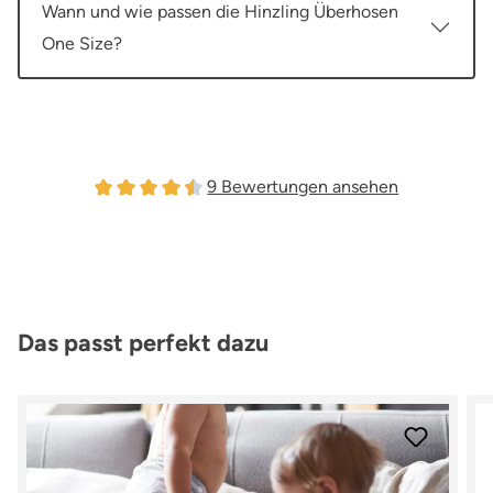
Wann und wie passen die Hinzling Überhosen
One Size?
9 Bewertungen ansehen
Durchschnittliche Bewertung von 4.44 von 5 Ster
Produktgalerie überspringen
Das passt perfekt dazu