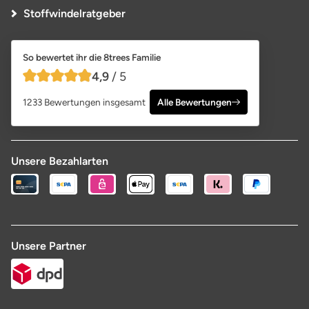
Stoffwindelratgeber
So bewertet ihr die 8trees Familie
4,9
/ 5
4,9 von 5 Sternen
1233 Bewertungen insgesamt
Alle Bewertungen
Unsere Bezahlarten
Unsere Partner