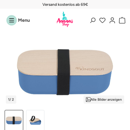
Versand kostenlos ab 69€
Zum Hauptinhalt springen
Menu
Bildergalerie überspringen
1
/ 2
Alle Bilder anzeigen