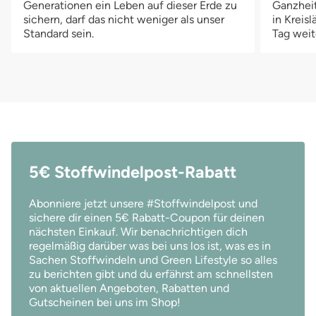
komplett auf Zusatzstoffe verzichtest.3. Und damit Du auch
Generationen ein Leben auf dieser Erde zu
Ganzheit
unterwegs auf diese tollen, nachhaltigen Alternativen
sichern, darf das nicht weniger als unser
in Kreis
Standard sein.
Tag weit
zurückgreifen kannst, erhältst du mit unserem
Klimaschutzpaket “Frauenpower” auch noch eine kleine
Nasstasche. In dieser Tasche transportierst du Slipeinlagen oder
Abschminkpads sicher und unproblematisch, da sie weder
Gerüche, noch Nässe durchlässt.Das ist drin in unserem
Klimaschutzpaket “Frauenpower”:Unser Klimaschutzpaket
macht dir den Umstieg auf Mehrwegprodukte ganz einfach,
denn da ist alles drin was du brauchst, um direkt loszulegen. Mit
dem Kauf dieses Klimaschutzpaketes, erhältst du: 1x Bamboolik
5€ Stoffwindelpost-Rabatt
Slipeinlage Satin5x soulely face Abschminkpads5x soulely clean
Waschlappen1x Wetbag-Mini von Ohalea Wir sind der Meinung,
Abonniere jetzt unsere #Stoffwindelpost und
Farben sind für alle da.Die Designs der Produkte in unseren
sichere dir einen 5€ Rabatt-Coupon für deinen
Paketen haben wir bewusst neutral gewählt. Denn wir finden:
nächsten Einkauf. Wir benachrichtigen dich
Farben sind für alle da. Die in der Produktbeschreibung
regelmäßig darüber was bei uns los ist, was es in
abgebildeten Designs sind beispielhaft und können je nach
Sachen Stoffwindeln und Green Lifestyle so alles
Paket etwas unterschiedlich ausfallen. Solltest du aber spezielle
zu berichten gibt und du erfährst am schnellsten
Designwünsche haben, lasse uns bei deiner Bestellung einfach
von aktuellen Angeboten, Rabatten und
einen Kommentar dar, dann werden wir deine Wünsche, wenn
Gutscheinen bei uns im Shop!
die Verfügbarkeit es möglich macht, selbstverständlich auch