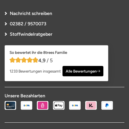
Nachricht schreiben
02382 / 9570073
Stoffwindelratgeber
So bewertet ihr die 8trees Familie
4,9
/ 5
4,9 von 5 Sternen
1233 Bewertungen insgesamt
Alle Bewertungen
Unsere Bezahlarten