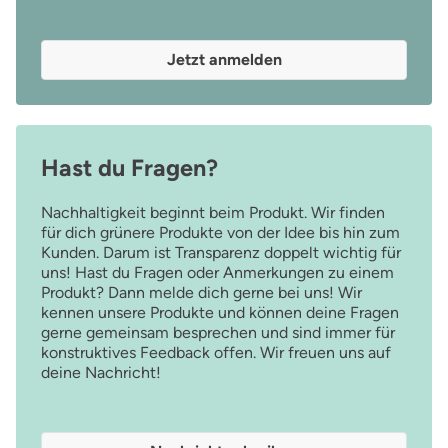
erfüllen.*Bitte beachte, dass unsere Klimaschutzpakete nicht
mit anderen Rabattaktionen kombinierbar sind! Hersteller
Jetzt anmelden
gemäß GPSR: Bamboolik s.r.o., Ječná 1321/29a, 62100 Brno,
Czech Republic, www.bamboolik.eu 8seas GmbH, Birkenstraße
65, 40233 Düsseldorf, Deutschland, www.soulely.deOhalea,
8trees GmbH, Birkenstraße 65, 40233 Düsseldorf, Deutschland,
www.ohalea.deVerantwortliche Person gemäß GPSR: 8trees
Hast du Fragen?
GmbH, Birkenstraße 65, 40233 Düsseldorf, Deutschland,
www.ananas.shop
Nachhaltigkeit beginnt beim Produkt. Wir finden
für dich grünere Produkte von der Idee bis hin zum
Kunden. Darum ist Transparenz doppelt wichtig für
uns! Hast du Fragen oder Anmerkungen zu einem
Produkt? Dann melde dich gerne bei uns! Wir
kennen unsere Produkte und können deine Fragen
gerne gemeinsam besprechen und sind immer für
konstruktives Feedback offen. Wir freuen uns auf
deine Nachricht!