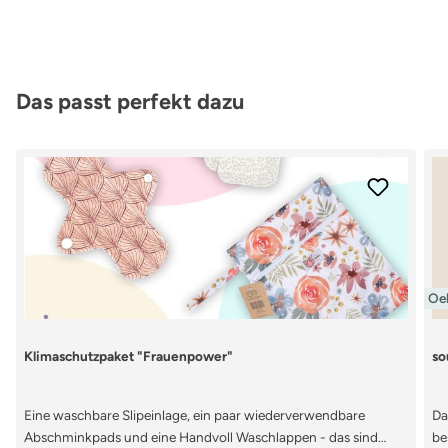
Produktgalerie überspringen
Das passt perfekt dazu
Oek
Klimaschutzpaket "Frauenpower"
so
Eine waschbare Slipeinlage, ein paar wiederverwendbare
Da
Abschminkpads und eine Handvoll Waschlappen - das sind
be