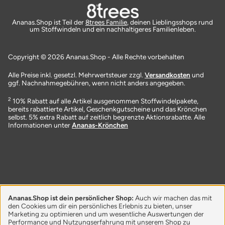
Ananas.Shop ist Teil der
8trees Familie
, deinen Lieblingsshops rund
um Stoffwindeln und ein nachhaltigeres Familienleben.
Copyright © 2026 Ananas.Shop - Alle Rechte vorbehalten
Alle Preise inkl. gesetzl. Mehrwertsteuer zzgl.
Versandkosten
und
ggf. Nachnahmegebühren, wenn nicht anders angegeben.
2
10% Rabatt auf alle Artikel ausgenommen Stoffwindelpakete,
bereits rabattierte Artikel, Geschenkgutscheine und das Krönchen
selbst. 5% extra Rabatt auf zeitlich begrenzte Aktionsrabatte. Alle
Informationen unter
Ananas-Krönchen
Ananas.Shop ist dein persönlicher Shop:
Auch wir machen das mit
den Cookies um dir ein persönliches Erlebnis zu bieten, unser
Marketing zu optimieren und um wesentliche Auswertungen der
Performance und Nutzungserfahrung mit unserem Shop zu