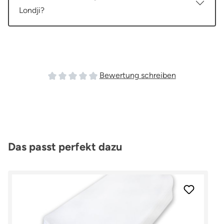
Londji?
Bewertung schreiben
Durchschnittliche Bewertung von 0 von 5 Sterne
Produktgalerie überspringen
Das passt perfekt dazu