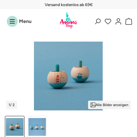
Versand kostenlos ab 69€
Zum Hauptinhalt springen
Menu
Bildergalerie überspringen
1
/ 2
Alle Bilder anzeigen