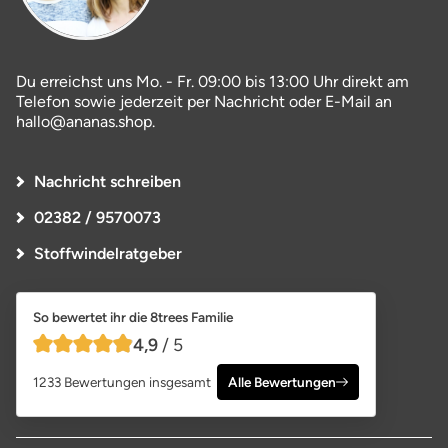
Du erreichst uns Mo. - Fr. 09:00 bis 13:00 Uhr direkt am
Telefon sowie jederzeit per Nachricht oder E-Mail an
hallo@ananas.shop.
Nachricht schreiben
02382 / 9570073
Stoffwindelratgeber
So bewertet ihr die 8trees Familie
4,9
/ 5
4,9 von 5 Sternen
1233 Bewertungen insgesamt
Alle Bewertungen