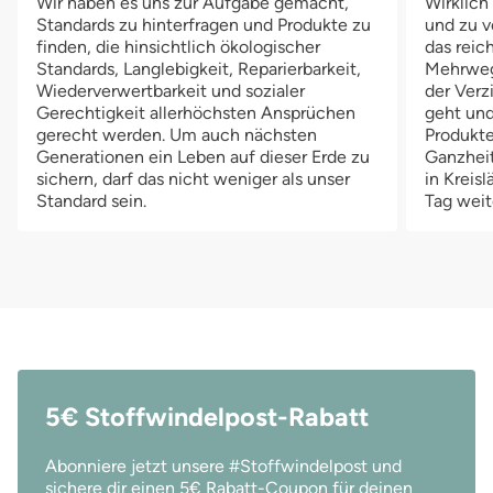
Wir haben es uns zur Aufgabe gemacht,
Wirklich
Standards zu hinterfragen und Produkte zu
und zu v
finden, die hinsichtlich ökologischer
das reich
Standards, Langlebigkeit, Reparierbarkeit,
Mehrwegv
Wiederverwertbarkeit und sozialer
der Verz
Gerechtigkeit allerhöchsten Ansprüchen
geht und
gerecht werden. Um auch nächsten
Produkte
Generationen ein Leben auf dieser Erde zu
Ganzheit
sichern, darf das nicht weniger als unser
in Kreis
Standard sein.
Tag weit
5€ Stoffwindelpost-Rabatt
Abonniere jetzt unsere #Stoffwindelpost und
sichere dir einen 5€ Rabatt-Coupon für deinen