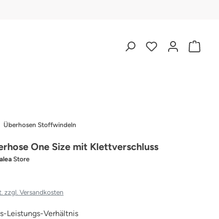
Überhosen Stoffwindeln
rhose One Size mit Klettverschluss
alea
Store
t. zzgl. Versandkosten
eis-Leistungs-Verhältnis