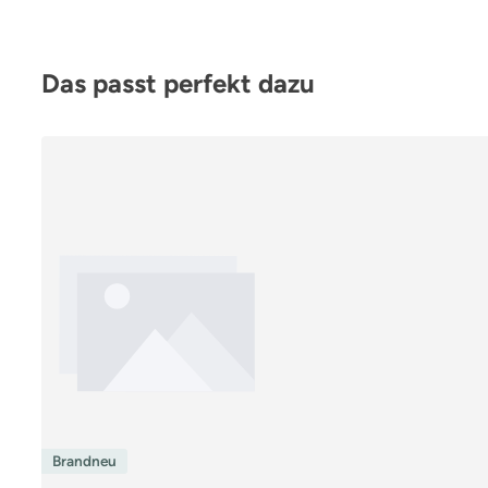
Produktgalerie überspringen
Das passt perfekt dazu
Brandneu