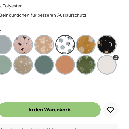
s Polyester
Beinbündchen für besseren Auslaufschutz
a
 Gib den gewünschten Wert ein oder benutze die Schaltflächen um die Anz
In den Warenkorb