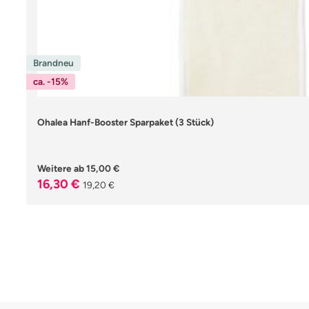
Brandneu
ca. -15%
Ohalea Hanf-Booster Sparpaket (3 Stück)
Weitere ab
15,00 €
Verkaufspreis:
Regulärer Preis:
16,30 €
19,20 €