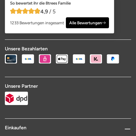
So bewertet ihr die 8trees Familie
4,9
/ 5
4,9 von 5 Sternen
1233 Bewertungen insgesamt
Alle Bewertungen
Unsere Bezahlarten
Unsere Partner
Einkaufen