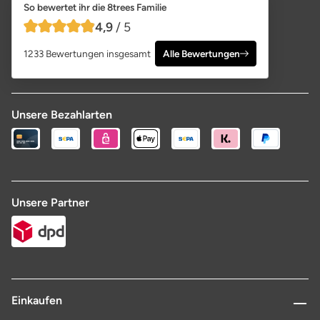
So bewertet ihr die 8trees Familie
4,9
/ 5
4,9 von 5 Sternen
1233 Bewertungen insgesamt
Alle Bewertungen
Unsere Bezahlarten
Unsere Partner
Einkaufen