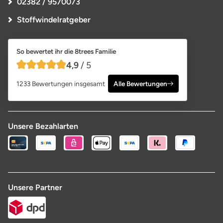
02382 / 9570073
Stoffwindelratgeber
So bewertet ihr die 8trees Familie
4,9
/ 5
4,9 von 5 Sternen
1233 Bewertungen insgesamt
Alle Bewertungen
Unsere Bezahlarten
Unsere Partner