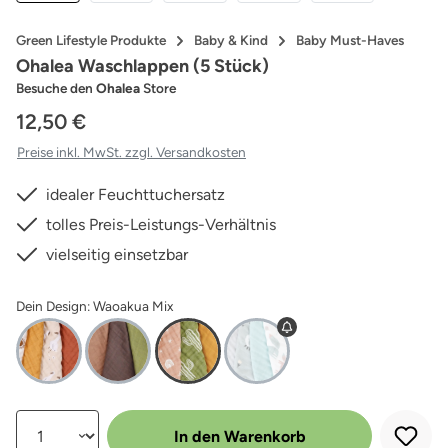
Green Lifestyle Produkte
Baby & Kind
Baby Must-Haves
Ohalea Waschlappen (5 Stück)
Besuche den
Ohalea
Store
12,50 €
Preise inkl. MwSt. zzgl. Versandkosten
idealer Feuchttuchersatz
tolles Preis-Leistungs-Verhältnis
vielseitig einsetzbar
Dein Design: Waoakua Mix
Produkt Anzahl: Gib den gewünschten Wert ein oder benutze die Schalt
In den Warenkorb