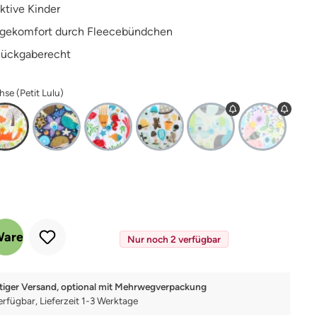
aktive Kinder
agekomfort durch Fleecebündchen
Rückgaberecht
hse (Petit Lulu)
 Gib den gewünschten Wert ein oder benutze die Schaltflächen um die Anz
Warenkorb
Nur noch 2 verfügbar
tiger Versand, optional mit Mehrwegverpackung
erfügbar, Lieferzeit 1-3 Werktage