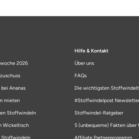
Hilfe & Kontakt
lwoche 2026
Über uns
lzuschuss
FAQs
 bei Ananas
Die wichtigsten Stoffwindelt
ln mieten
#Stoffwindelpost Newslette
ten Stoffwindeln
Stoffwindel-Ratgeber
en Wickeltisch
5 (unbequeme) Fakten über 
 Stoffwindeln
Affiliate Partnerprogramm