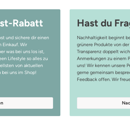
st-Rabatt
Hast du Fr
st und sichere dir einen
Nachhaltigkeit beginnt be
 Einkauf. Wir
grünere Produkte von der
r was bei uns los ist,
Transparenz doppelt wicht
n Lifestyle so alles zu
Anmerkungen zu einem Pr
ellsten von aktuellen
uns! Wir kennen unsere 
 bei uns im Shop!
gerne gemeinsam besprec
Feedback offen. Wir freu
en
Nac