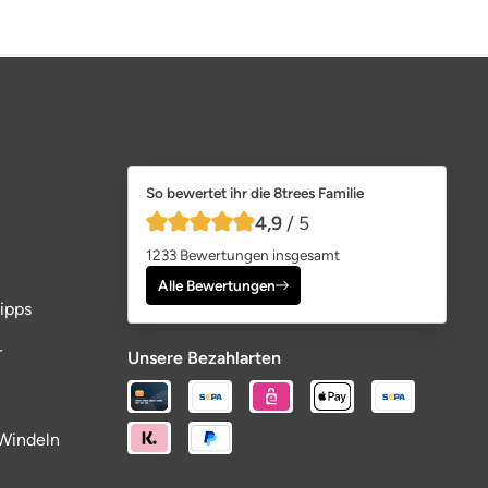
So bewertet ihr die 8trees Familie
4,9
/ 5
4,9 von 5 Sternen
1233 Bewertungen insgesamt
Alle Bewertungen
ipps
r
Unsere Bezahlarten
Windeln