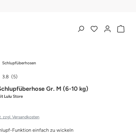
Schlupfüberhosen
3.8
(5)
iche Bewertung von 3.8 von 5 Sternen
 Schlupfüberhose Gr. M (6-10 kg)
it Lulu
Store
t. zzgl. Versandkosten
lupf-Funktion einfach zu wickeln