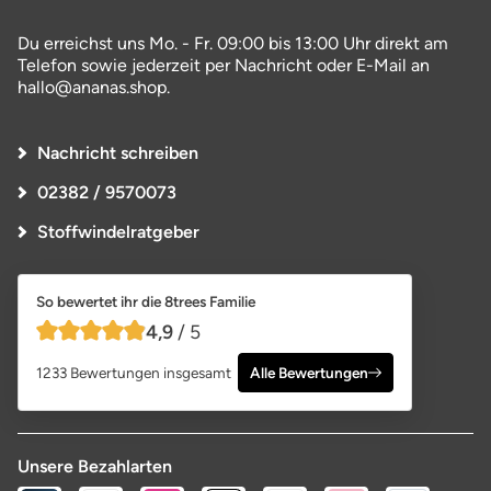
Du erreichst uns Mo. - Fr. 09:00 bis 13:00 Uhr direkt am
Telefon sowie jederzeit per Nachricht oder E-Mail an
hallo@ananas.shop.
Nachricht schreiben
02382 / 9570073
Stoffwindelratgeber
So bewertet ihr die 8trees Familie
4,9
/ 5
4,9 von 5 Sternen
1233 Bewertungen insgesamt
Alle Bewertungen
Unsere Bezahlarten