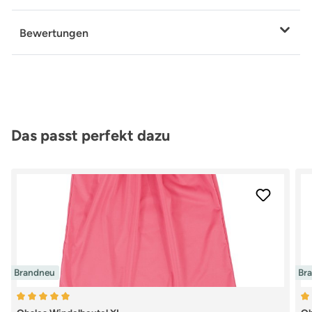
Bewertungen
Produktgalerie überspringen
Das passt perfekt dazu
Brandneu
Br
Durchschnittliche Bewertung von 5 von 5 Sternen
Du