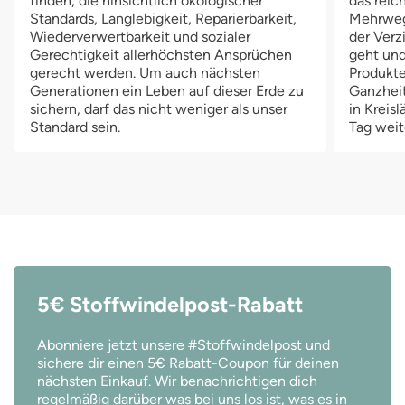
finden, die hinsichtlich ökologischer
das reich
Reißverschluss öffnen, und der Beutel entleert sich beim
Re
Standards, Langlebigkeit, Reparierbarkeit,
Mehrwegv
Waschgang ganz von selbst. So bleibt der Waschvorgang
Wa
Wiederverwertbarkeit und sozialer
der Verz
hygienisch, praktisch und vor allem kontaktfrei. Kein
hy
Gerechtigkeit allerhöchsten Ansprüchen
geht und
zusätzliches Hantieren, kein Aufwand – einfach waschen,
zu
gerecht werden. Um auch nächsten
Produkte
trocknen, weitermachen. Sauber, stilvoll & nachhaltig Das
tr
Generationen ein Leben auf dieser Erde zu
Ganzheit
hochwertige, wasserabweisende und geruchsdichte Material
ho
sichern, darf das nicht weniger als unser
in Kreis
Standard sein.
Tag weit
hält Feuchtigkeit sicher im Inneren und sorgt dafür, dass keine
hä
unangenehmen Gerüche nach außen dringen. Nach der
un
Wäsche trocknet der Wetbag schnell und ist im Handumdrehen
Wä
wieder einsatzbereit – Tag für Tag, Waschgang für
wi
Waschgang. Deine Vorteile auf einen Blick Großzügiges Format:
Wa
40 × 60 cm – genug Platz für ca. 3 Tage Stoffwindeln Zwei
40
Druckknopfschlaufen für stabiles und flexibles
Dr
Aufhängen Selbstentleerend dank Bodenreißverschluss –
Au
einfach in die Waschmaschine legen Gummizug am oberen
ei
5€ Stoffwindelpost-Rabatt
Rand – perfekt als Pail Liner im Windeleimer Wasserabweisend,
Ra
geruchsdicht & waschbar Nachhaltig, langlebig & plastikfrei –
ge
Abonniere jetzt unsere #Stoffwindelpost und
für einen bewussten Familienalltag
fü
sichere dir einen 5€ Rabatt-Coupon für deinen
nächsten Einkauf. Wir benachrichtigen dich
regelmäßig darüber was bei uns los ist, was es in