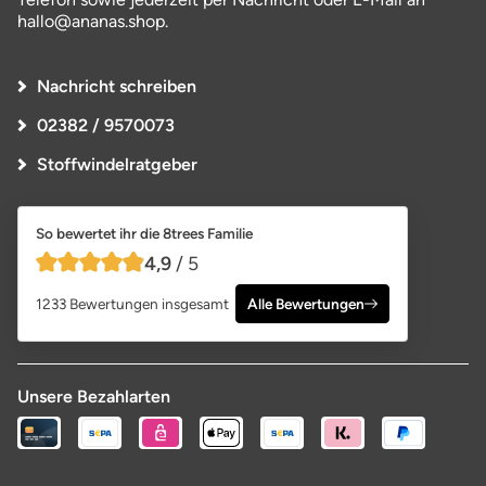
hallo@ananas.shop.
Nachricht schreiben
02382 / 9570073
Stoffwindelratgeber
So bewertet ihr die 8trees Familie
4,9
/ 5
4,9 von 5 Sternen
1233 Bewertungen insgesamt
Alle Bewertungen
Unsere Bezahlarten