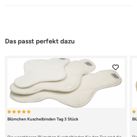
Produktgalerie überspringen
Das passt perfekt dazu
Durchschnittliche Bewertung von 5 von 5 Sternen
Du
Blümchen Kuschelbinden Tag 3 Stück
Bl