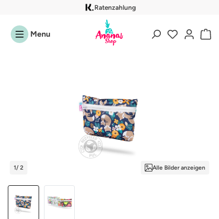
Ratenzahlung
Zum Hauptinhalt springen
Menu
Bildergalerie überspringen
1
/ 2
Alle Bilder anzeigen