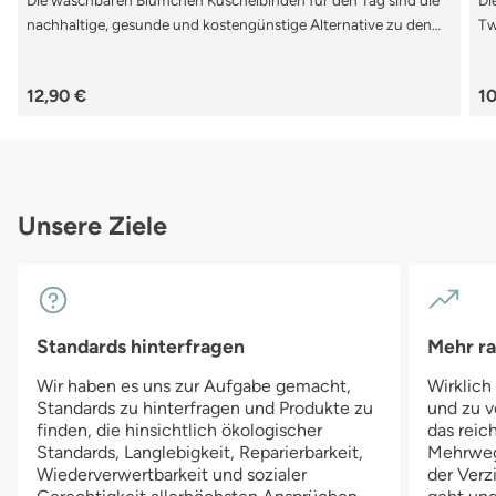
Die waschbaren Blümchen Kuschelbinden für den Tag sind die
Di
nachhaltige, gesunde und kostengünstige Alternative zu den
Tw
herkömmlichen Wegwerfbinden. Die Binden aus 100% Bio-
Ta
Baumwolle sind sehr weiche und saugfähige Stoffbinden für
un
Regulärer Preis:
Re
12,90 €
10
den Tag. Der weiche Bio-Baumwoll Kuschelstoff ist angenehm
sc
zu tragen, die wasserdichte Membrane schützt die Kleidung
ha
zuverlässig vor Feuchtigkeit. Die Flügel halten die Tagbinde von
ka
Blümchen perfekt in Position. Unterwegs kannst Du die
Na
benutzten Stoffbinden in einer kleinen Nasstasche
transportieren.
Unsere Ziele
Standards hinterfragen
Mehr r
Wir haben es uns zur Aufgabe gemacht,
Wirklich
Standards zu hinterfragen und Produkte zu
und zu v
finden, die hinsichtlich ökologischer
das reich
Standards, Langlebigkeit, Reparierbarkeit,
Mehrwegv
Wiederverwertbarkeit und sozialer
der Verz