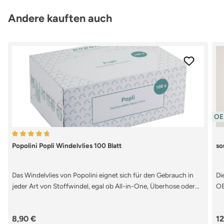
wie möglich hat.
Ba
Produktgalerie überspringen
Andere kauften auch
gr
Be
is
Sc
St
an
la
op
OEK
Durchschnittliche Bewertung von 4.67 von 5 Sternen
Popolini Popli Windelvlies 100 Blatt
so
Das Windelvlies von Popolini eignet sich für den Gebrauch in
Di
jeder Art von Stoffwindel, egal ob All-in-One, Überhose oder
OE
Höschenwindel. Es fängt den Stuhl deines Kindes zuverlässig
sc
auf und schützt die Windel sowie die Saugeinlagen vor
au
Regulärer Preis:
Re
8,90 €
12
gröberer Verschmutzung durch Stuhl. Das hauchdünne und
de