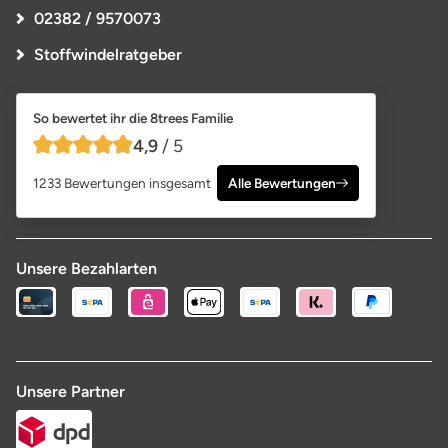
02382 / 9570073
Stoffwindelratgeber
So bewertet ihr die 8trees Familie
4,9
/ 5
4,9 von 5 Sternen
1233 Bewertungen insgesamt
Alle Bewertungen
Unsere Bezahlarten
Unsere Partner