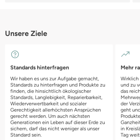
reißfeste Tuch aus Viskose eignet sich feucht auch als
Ba
Reinigungstuch und lässt sich ganz einfach über den Hausmüll
zu
entsorgen.
ho
vi
Re
Unsere Ziele
we
be
Sc
Standards hinterfragen
Mehr r
Wir haben es uns zur Aufgabe gemacht,
Wirklich
Standards zu hinterfragen und Produkte zu
und zu v
finden, die hinsichtlich ökologischer
das reich
Standards, Langlebigkeit, Reparierbarkeit,
Mehrwegv
Wiederverwertbarkeit und sozialer
der Verz
Gerechtigkeit allerhöchsten Ansprüchen
geht und
gerecht werden. Um auch nächsten
Produkte
Generationen ein Leben auf dieser Erde zu
Ganzheit
sichern, darf das nicht weniger als unser
in Kreis
Standard sein.
Tag weit