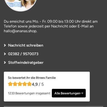
Du erreichst uns Mo. - Fr. 09:00 bis 13:00 Uhr direkt am
Telefon sowie jederzeit per Nachricht oder E-Mail an
hallo@ananas.shop.
Nachricht schreiben
02382 / 9570073
Stoffwindelratgeber
So bewertet ihr die 8trees Familie
4,9
/ 5
4,9 von 5 Sternen
1233 Bewertungen insgesamt
Alle Bewertungen