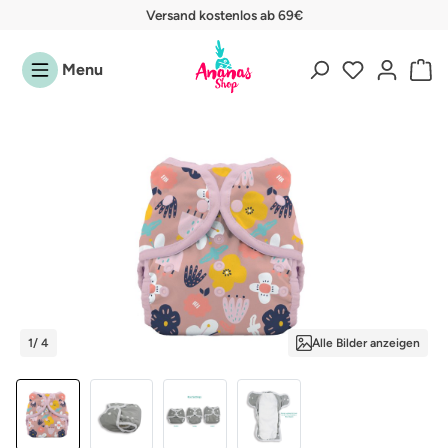
Versand kostenlos ab 69€
Zum Hauptinhalt springen
Menu
Bildergalerie überspringen
1
/ 4
Alle Bilder anzeigen