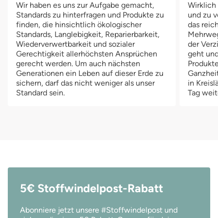
Wir haben es uns zur Aufgabe gemacht,
Wirklich
Thirsties Duo Wrap Überhose gewähren einen optimalen
gu
Standards zu hinterfragen und Produkte zu
und zu v
Auslaufschutz und schmiegen sich gut an die Babybeinchen
ko
finden, die hinsichtlich ökologischer
das reich
an.Schließen lässt sich die Thirsties Duo Wrap Überhose mit
ge
Standards, Langlebigkeit, Reparierbarkeit,
Mehrwegv
Hilfe von Druckknöpfen.Unser Tipp: Beim Wickeln empfehlen
de
Wiederverwertbarkeit und sozialer
der Verz
wir dir 2 Überhosen im Wechsel zu verwenden. So kannst Du
Oh
Gerechtigkeit allerhöchsten Ansprüchen
geht und
die verwendete Überhose kurz mit einem feuchten Tuch sauber
Hö
gerecht werden. Um auch nächsten
Produkte
machen und dann zum Lüften aufhängen. Beim nächsten
un
Generationen ein Leben auf dieser Erde zu
Ganzheit
Windelwechsel nimmst Du dann wieder die erste Überhose. So
Ba
sichern, darf das nicht weniger als unser
in Kreis
Standard sein.
Tag weit
kannst Du eine ganze Menge Wäsche sparen.Die Thirsties Duo
Si
Wrap Überhose ist bei uns in 3 verschiedenen Größen
vo
erhältlich: Größe 1: 3 bis 8 kg (ab Geburt bis ca. 9
zu
Monate) Größe 2: 8 bis 18 kg (ca. 9 bis 36 Monate) Größe 3: 18
Dr
bis 30 kg (36 - 84 Monate)
Gr
an
he
Kl
an
5€ Stoffwindelpost-Rabatt
Abonniere jetzt unsere #Stoffwindelpost und