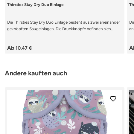
Durchschnittliche Bewertung von 5 von 5 Sternen
Du
Thirsties Stay Dry Duo Einlage
Th
Die Thirsties Stay Dry Duo Einlage besteht aus zwei aneinander
Di
geknöpften Saugeinlagen. Die Druckknöpfe befinden sich
an
vorne und hinten an der Einlage. Dadurch wird das Verrutschen
be
der Einlage verhindert und durchs auseinandernehmen
Ma
Regulärer Preis:
Re
Ab
A
10,47 €
trocknet sie schneller. Das Fleece hält trocken und Hanf
sc
speichert zuverlässig Flüssigkeit. Die Thirsties Stay Dry Duo
tr
Saugeinlagen lassen sich perfekt mit Überhosen kombinieren.
pe
vo
Produktgalerie überspringen
Andere kauften auch