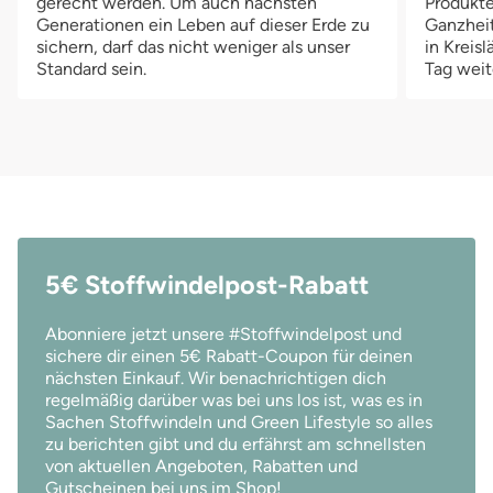
gerecht werden. Um auch nächsten
Produkte
Generationen ein Leben auf dieser Erde zu
Ganzheit
sichern, darf das nicht weniger als unser
in Kreis
Standard sein.
Tag weit
5€ Stoffwindelpost-Rabatt
Abonniere jetzt unsere #Stoffwindelpost und
sichere dir einen 5€ Rabatt-Coupon für deinen
nächsten Einkauf. Wir benachrichtigen dich
regelmäßig darüber was bei uns los ist, was es in
Sachen Stoffwindeln und Green Lifestyle so alles
zu berichten gibt und du erfährst am schnellsten
von aktuellen Angeboten, Rabatten und
Gutscheinen bei uns im Shop!