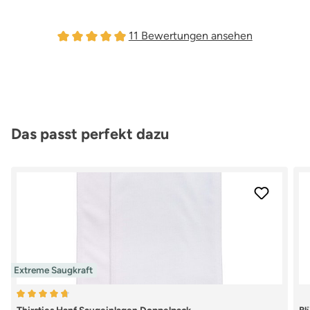
11 Bewertungen ansehen
Durchschnittliche Bewertung von 4.91 von 5 Stern
Produktgalerie überspringen
Das passt perfekt dazu
Extreme Saugkraft
Durchschnittliche Bewertung von 4.79 von 5 Sternen