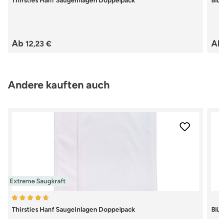
Thirsties Hanf Saugeinlagen Doppelpack
Bl
Regulärer Preis:
Re
Ab
A
12,23 €
Produktgalerie überspringen
Andere kauften auch
Extreme Saugkraft
Durchschnittliche Bewertung von 4.79 von 5 Sternen
Thirsties Hanf Saugeinlagen Doppelpack
Bl