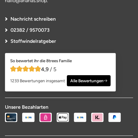
hallo@ananas.shop.
Nachricht schreiben
02382 / 9570073
Stoffwindelratgeber
So bewertet ihr die 8trees Familie
4,9
/ 5
4,9 von 5 Sternen
1233 Bewertungen insgesamt
Alle Bewertungen
Unsere Bezahlarten