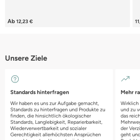
Regulärer Preis:
Re
Ab
12,23 €
11
Unsere Ziele
Standards hinterfragen
Mehr r
Wir haben es uns zur Aufgabe gemacht,
Wirklich
Standards zu hinterfragen und Produkte zu
und zu v
finden, die hinsichtlich ökologischer
das reich
Standards, Langlebigkeit, Reparierbarkeit,
Mehrwegv
Wiederverwertbarkeit und sozialer
der Verz
Gerechtigkeit allerhöchsten Ansprüchen
geht und