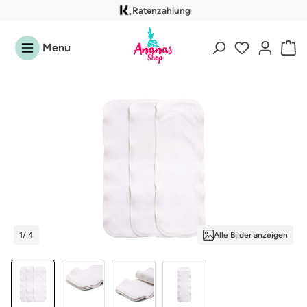
Ratenzahlung
Zum Hauptinhalt springen
Menu
Bildergalerie überspringen
1
/ 4
Alle Bilder anzeigen