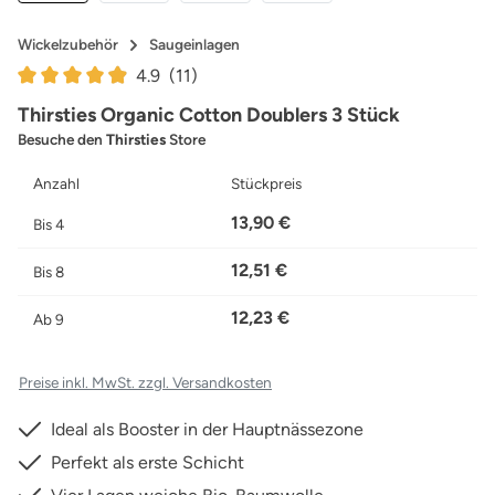
Wickelzubehör
Saugeinlagen
4.9
(11)
Durchschnittliche Bewertung von 4.91 von 5 Sternen
Thirsties Organic Cotton Doublers 3 Stück
Besuche den
Thirsties
Store
Anzahl
Stückpreis
13,90 €
Bis
4
12,51 €
Bis
8
12,23 €
Ab
9
Preise inkl. MwSt. zzgl. Versandkosten
Ideal als Booster in der Hauptnässezone
Perfekt als erste Schicht