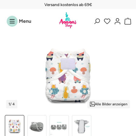
Versand kostenlos ab 69€
Zum Hauptinhalt springen
Menu
Bildergalerie überspringen
1
/ 4
Alle Bilder anzeigen