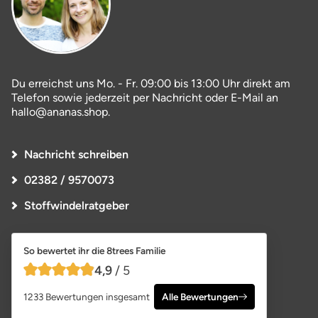
Du erreichst uns Mo. - Fr. 09:00 bis 13:00 Uhr direkt am
Telefon sowie jederzeit per Nachricht oder E-Mail an
hallo@ananas.shop.
Nachricht schreiben
02382 / 9570073
Stoffwindelratgeber
So bewertet ihr die 8trees Familie
4,9
/ 5
4,9 von 5 Sternen
1233 Bewertungen insgesamt
Alle Bewertungen