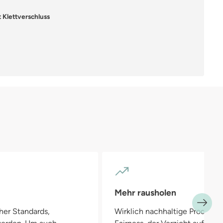
g von 4.67 von 5 Sternen
 Klettverschluss
D
Pe
R
2
Mehr rausholen
her Standards,
Wirklich nachhaltige Produkte