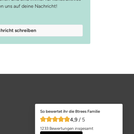
en uns auf deine Nachricht!
hricht schreiben
So bewertet ihr die 8trees Familie
4,9
/ 5
4,9 von 5 Sternen
1233 Bewertungen insgesamt