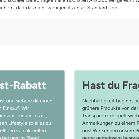
 und sozialer Gerechtigkeit allerhöchsten Ansprüchen gerecht
chern, darf das nicht weniger als unser Standard sein.
st-Rabatt
Hast du Fr
st und sichere dir einen
Nachhaltigkeit beginnt be
 Einkauf. Wir
grünere Produkte von der
r was bei uns los ist,
Transparenz doppelt wicht
n Lifestyle so alles zu
Anmerkungen zu einem Pr
ellsten von aktuellen
uns! Wir kennen unsere 
 bei uns im Shop!
gerne gemeinsam besprec