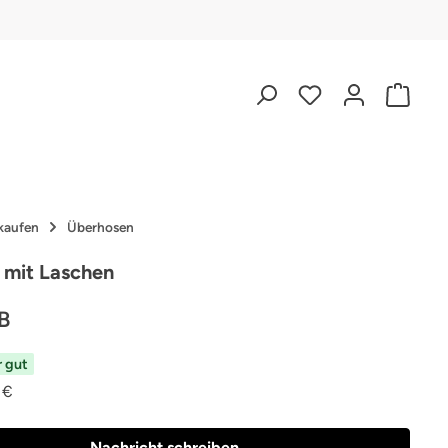
kaufen
Überhosen
 mit Laschen
B
r gut
 €
Nachricht schreiben