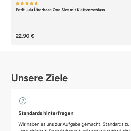
Durchschnittliche Bewertung von 4.67 von 5 Sternen
Petit Lulu Überhose One Size mit Klettverschluss
Regulärer Preis:
22,90 €
Unsere Ziele
Standards hinterfragen
Wir haben es uns zur Aufgabe gemacht, Standards zu h