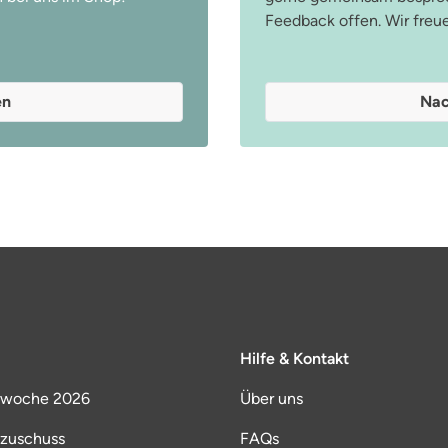
Feedback offen. Wir freu
en
Nac
Hilfe & Kontakt
lwoche 2026
Über uns
lzuschuss
FAQs