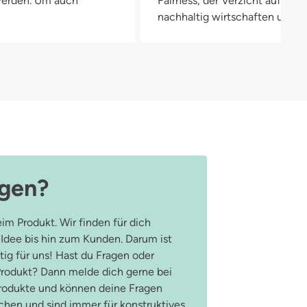
 werden. Um auch
Fairness, der Verzicht auf Pla
nachhaltig wirtschaften und in
agen?
im Produkt. Wir finden für dich
 Idee bis hin zum Kunden. Darum ist
ig für uns! Hast du Fragen oder
odukt? Dann melde dich gerne bei
Produkte und können deine Fragen
hen und sind immer für konstruktives