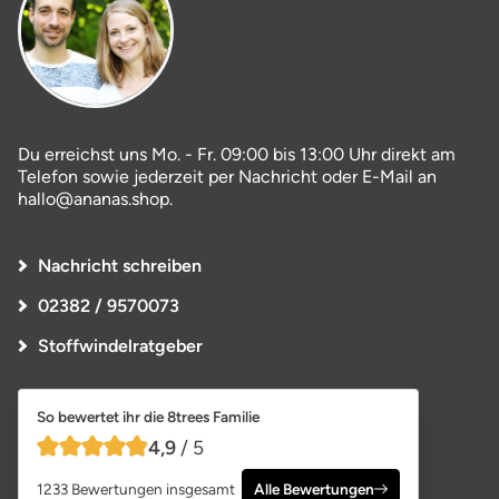
Du erreichst uns Mo. - Fr. 09:00 bis 13:00 Uhr direkt am
Telefon sowie jederzeit per Nachricht oder E-Mail an
hallo@ananas.shop.
Nachricht schreiben
02382 / 9570073
Stoffwindelratgeber
So bewertet ihr die 8trees Familie
4,9
/ 5
4,9 von 5 Sternen
1233 Bewertungen insgesamt
Alle Bewertungen