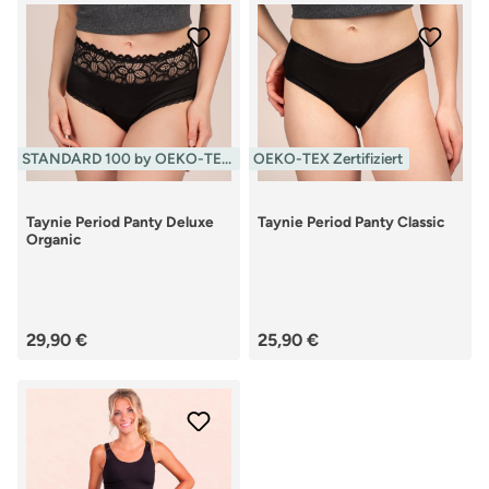
STANDARD 100 by OEKO-TEX® zertifiziert
OEKO-TEX Zertifiziert
Taynie Period Panty Deluxe
Taynie Period Panty Classic
Organic
Regulärer Preis:
Regulärer Preis:
29,90 €
25,90 €