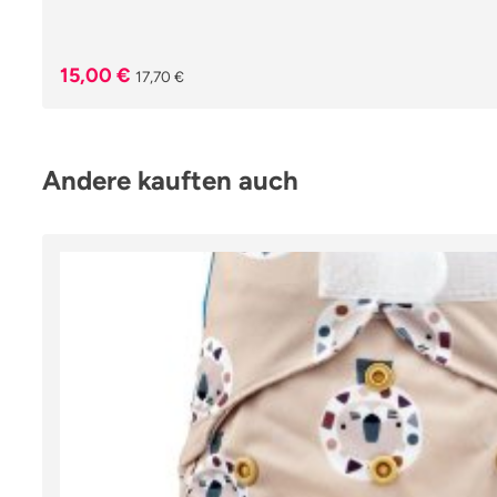
Verkaufspreis:
Regulärer Preis:
15,00 €
17,70 €
Produktgalerie überspringen
Andere kauften auch