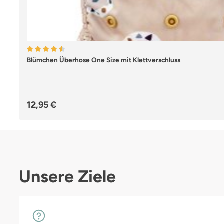
Durchschnittliche Bewertung von 4.62 von 5 Sternen
Blümchen Überhose One Size mit Klettverschluss
Regulärer Preis:
12,95 €
Unsere Ziele