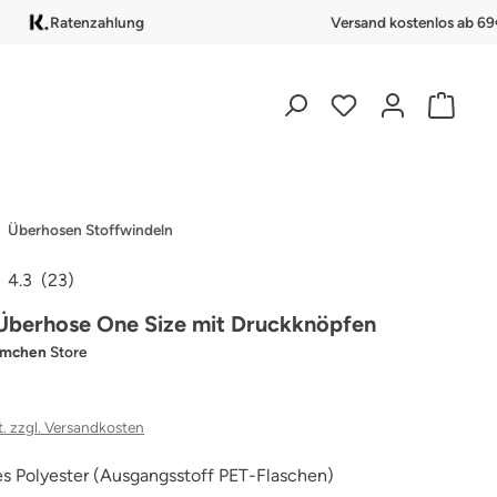
Ratenzahlung
Versand kostenlos ab 69
Überhosen Stoffwindeln
4.3
(23)
iche Bewertung von 4.26 von 5 Sternen
Überhose One Size mit Druckknöpfen
ümchen
Store
t. zzgl. Versandkosten
s Polyester (Ausgangsstoff PET-Flaschen)