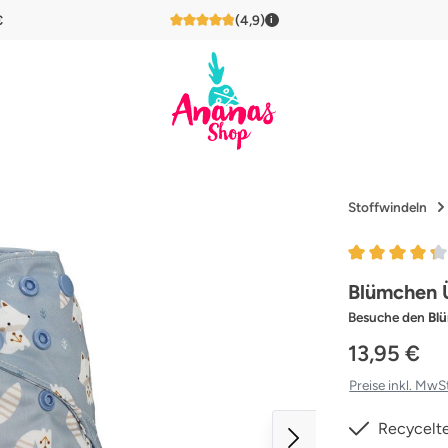
€
(4,9)
i
4,9 von 5 Sternen
Stoffwindeln
Durchschnittl
Blümchen 
Besuche den
Bl
13,95 €
Preise inkl. MwS
Recycelte