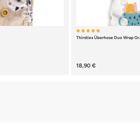
Durchschnittliche Bewertung
Thirsties Überhose Duo Wrap Gr. 
Regulärer Preis:
18,90 €