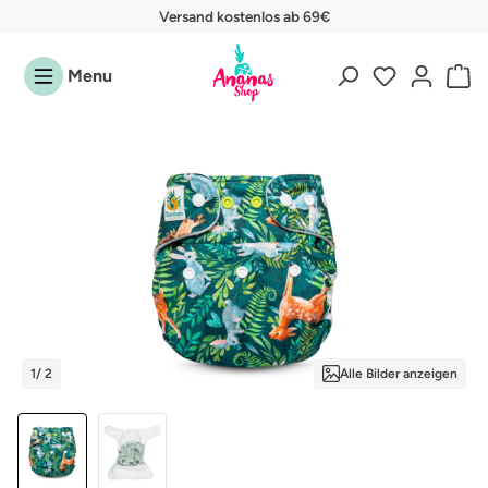
Versand kostenlos ab 69€
Zum Hauptinhalt springen
Menu
Bildergalerie überspringen
1
/ 2
Alle Bilder anzeigen