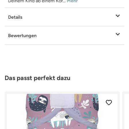
Deinem Kind ab einem Kör…
Mehr
Details
Bewertungen
Produktgalerie überspringen
Das passt perfekt dazu