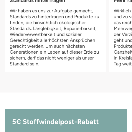
Standards hinterfragen
Mehr r
einem Gewicht von 18 kg mit.Die Thirsties Duo Wrap Überhose
Wir haben es uns zur Aufgabe gemacht,
Wirklich
in Größe 2 lässt sich mit Hilfe eines Klettverschlusses schließen.
Standards zu hinterfragen und Produkte zu
und zu v
Alternativ gibt es diese Überhose aber auch mit Druckknöpfen
finden, die hinsichtlich ökologischer
das reich
zum Verschließen bei uns im Shop.Die Thirsties Duo Wrap
Standards, Langlebigkeit, Reparierbarkeit,
Mehrwegv
Überhose ist in 3 verschiedenen Größen erhältlich: Größe 1 (3-8
Wiederverwertbarkeit und sozialer
der Verz
kg) Größe 2 (8-18 kg) Größe 3 (18-30 kg)
Gerechtigkeit allerhöchsten Ansprüchen
geht und
gerecht werden. Um auch nächsten
Produkte
Generationen ein Leben auf dieser Erde zu
Ganzheit
sichern, darf das nicht weniger als unser
in Kreis
Standard sein.
Tag weit
5€ Stoffwindelpost-Rabatt