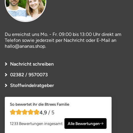
Du erreichst uns Mo. - Fr. 09:00 bis 13:00 Uhr direkt am
Telefon sowie jederzeit per Nachricht oder E-Mail an
hallo@ananas.shop.
Nachricht schreiben
02382 / 9570073
Stoffwindelratgeber
So bewertet ihr die 8trees Familie
4,9
/ 5
4,9 von 5 Sternen
1233 Bewertungen insgesamt
Alle Bewertungen