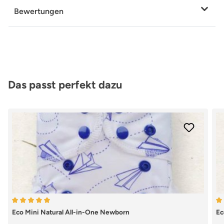
Bewertungen
Produktgalerie überspringen
Das passt perfekt dazu
Durchschnittliche Bewertung von 5 von 5 Sternen
Du
Eco Mini Natural All-in-One Newborn
Ec