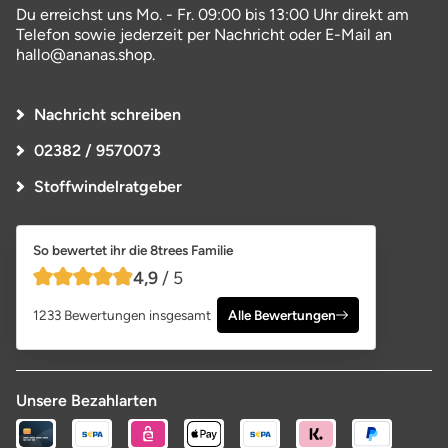
Du erreichst uns Mo. - Fr. 09:00 bis 13:00 Uhr direkt am
Telefon sowie jederzeit per Nachricht oder E-Mail an
hallo@ananas.shop.
Nachricht schreiben
02382 / 9570073
Stoffwindelratgeber
So bewertet ihr die 8trees Familie
4,9
/ 5
4,9 von 5 Sternen
1233 Bewertungen insgesamt
Alle Bewertungen
Unsere Bezahlarten