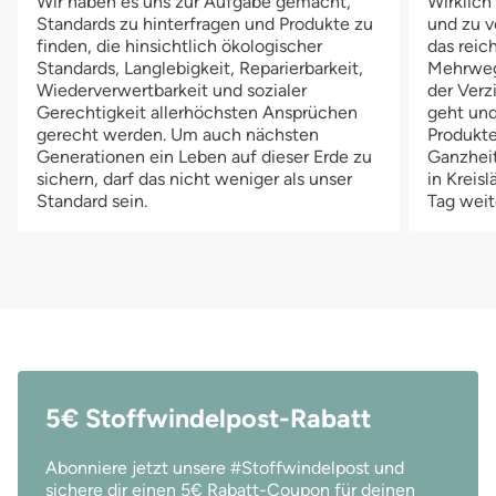
Wir haben es uns zur Aufgabe gemacht,
Wirklich
Standards zu hinterfragen und Produkte zu
und zu v
finden, die hinsichtlich ökologischer
das reich
Standards, Langlebigkeit, Reparierbarkeit,
Mehrwegv
Wiederverwertbarkeit und sozialer
der Verz
Gerechtigkeit allerhöchsten Ansprüchen
geht und
gerecht werden. Um auch nächsten
Produkte
Generationen ein Leben auf dieser Erde zu
Ganzheit
sichern, darf das nicht weniger als unser
in Kreis
Standard sein.
Tag weit
5€ Stoffwindelpost-Rabatt
Abonniere jetzt unsere #Stoffwindelpost und
sichere dir einen 5€ Rabatt-Coupon für deinen