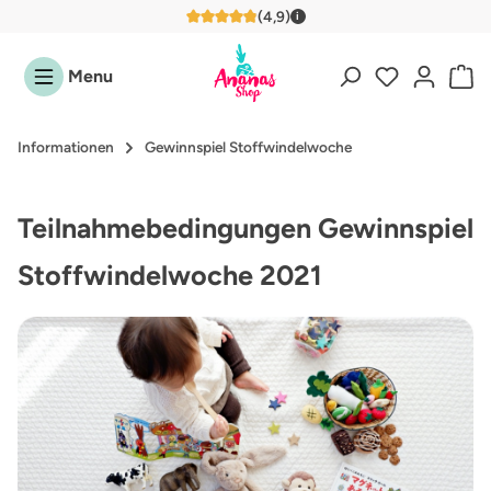
(4,9)
i
Zum Hauptinhalt springen
4,9 von 5 Sternen
Menu
Informationen
Gewinnspiel Stoffwindelwoche
Teilnahmebedingungen Gewinnspiel
Stoffwindelwoche 2021