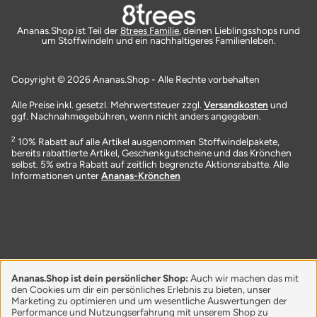
Ananas.Shop ist Teil der
8trees Familie
, deinen Lieblingsshops rund
um Stoffwindeln und ein nachhaltigeres Familienleben.
Copyright © 2026 Ananas.Shop - Alle Rechte vorbehalten
Alle Preise inkl. gesetzl. Mehrwertsteuer zzgl.
Versandkosten
und
ggf. Nachnahmegebühren, wenn nicht anders angegeben.
2
10% Rabatt auf alle Artikel ausgenommen Stoffwindelpakete,
bereits rabattierte Artikel, Geschenkgutscheine und das Krönchen
selbst. 5% extra Rabatt auf zeitlich begrenzte Aktionsrabatte. Alle
Informationen unter
Ananas-Krönchen
Ananas.Shop ist dein persönlicher Shop:
Auch wir machen das mit
den Cookies um dir ein persönliches Erlebnis zu bieten, unser
Marketing zu optimieren und um wesentliche Auswertungen der
Performance und Nutzungserfahrung mit unserem Shop zu