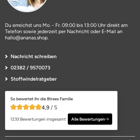
Du erreichst uns Mo. - Fr. 09:00 bis 13:00 Uhr direkt am
Telefon sowie jederzeit per Nachricht oder E-Mail an
hallo@ananas.shop.
Nachricht schreiben
02382 / 9570073
Stoffwindelratgeber
So bewertet ihr die 8trees Familie
4,9
/ 5
4,9 von 5 Sternen
1233 Bewertungen insgesamt
Alle Bewertungen