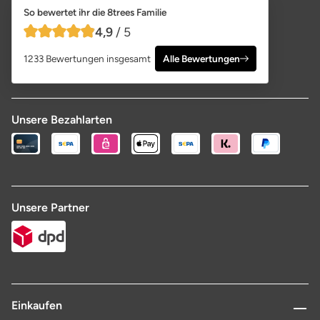
So bewertet ihr die 8trees Familie
4,9
/ 5
4,9 von 5 Sternen
1233 Bewertungen insgesamt
Alle Bewertungen
Unsere Bezahlarten
Unsere Partner
Einkaufen