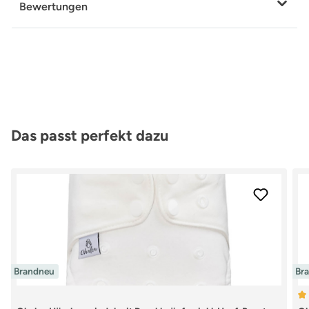
Bewertungen
Produktgalerie überspringen
Das passt perfekt dazu
Brandneu
Br
Du