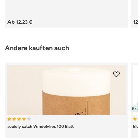
Regulärer Preis:
Re
Ab
12,23 €
12
Produktgalerie überspringen
Andere kauften auch
Ex
Durchschnittliche Bewertung von 4 von 5 Sternen
Du
soulely catch Windelvlies 100 Blatt
Bl