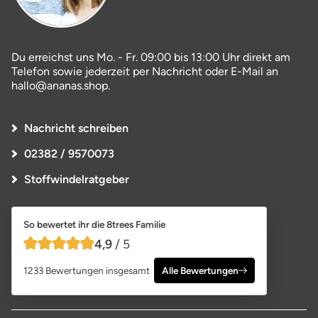
Du erreichst uns Mo. - Fr. 09:00 bis 13:00 Uhr direkt am
Telefon sowie jederzeit per Nachricht oder E-Mail an
hallo@ananas.shop.
Nachricht schreiben
02382 / 9570073
Stoffwindelratgeber
So bewertet ihr die 8trees Familie
4,9
/ 5
4,9 von 5 Sternen
1233 Bewertungen insgesamt
Alle Bewertungen