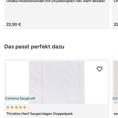
Ohalea Höschenwindel mit Druckknöpfen inkl. Hanf-Booster
Oh
Regulärer Preis:
Re
22,90 €
22
Produktgalerie überspringen
Das passt perfekt dazu
Extreme Saugkraft
OEK
Durchschnittliche Bewertung von 4.79 von 5 Sternen
Thirsties Hanf Saugeinlagen Doppelpack
so