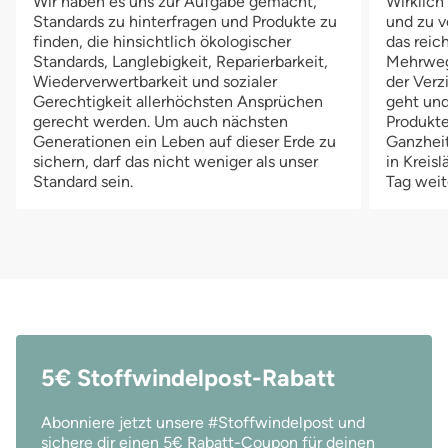
Wir haben es uns zur Aufgabe gemacht,
Wirklich
Standards zu hinterfragen und Produkte zu
und zu v
finden, die hinsichtlich ökologischer
das reich
Standards, Langlebigkeit, Reparierbarkeit,
Mehrwegv
Wiederverwertbarkeit und sozialer
der Verz
Gerechtigkeit allerhöchsten Ansprüchen
geht und
gerecht werden. Um auch nächsten
Produkte
Generationen ein Leben auf dieser Erde zu
Ganzheit
sichern, darf das nicht weniger als unser
in Kreis
Standard sein.
Tag weit
5€ Stoffwindelpost-Rabatt
Abonniere jetzt unsere #Stoffwindelpost und
sichere dir einen 5€ Rabatt-Coupon für deinen