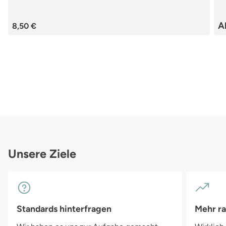
Regulärer Preis:
Re
A
8,50 €
Unsere Ziele
Standards hinterfragen
Mehr r