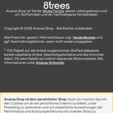
Ananas.Shop ist Teil der
8trees Familie
, deinen Lieblingsshops rund
um Stoffwindeln und ein nachhaltigeres Familienleben.
Copyright © 2026 Ananas.Shop - Alle Rechte vorbehalten
Alle Preise inkl. gesetzl. Mehrwertsteuer zzgl.
Versandkosten
und
ggf. Nachnahmegebühren, wenn nicht anders angegeben.
2
10% Rabatt auf alle Artikel ausgenommen Stoffwindelpakete,
bereits rabattierte Artikel, Geschenkgutscheine und das Krönchen
selbst. 5% extra Rabatt auf zeitlich begrenzte Aktionsrabatte. Alle
Informationen unter
Ananas-Krönchen
Ananas.Shop ist dein persönlicher Shop:
Auch wir machen das mit
den Cookies um dir ein persönliches Erlebnis zu bieten, unser
Marketing zu optimieren und um wesentliche Auswertungen der
Performance und Nutzungserfahrung mit unserem Shop zu