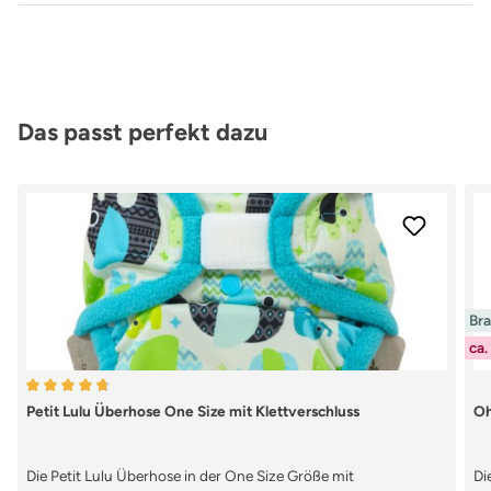
Produktgalerie überspringen
Das passt perfekt dazu
Br
ca.
Durchschnittliche Bewertung von 4.67 von 5 Sternen
Petit Lulu Überhose One Size mit Klettverschluss
Oh
Die Petit Lulu Überhose in der One Size Größe mit
Di