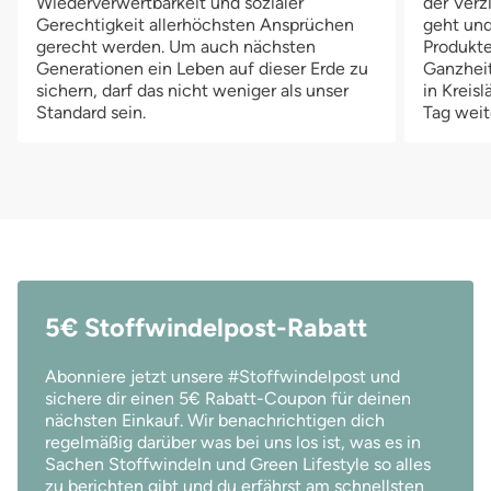
Wiederverwertbarkeit und sozialer
der Verz
Fleecebündchen verhindern Abdrücke in der zarten Babyhaut
Gerechtigkeit allerhöchsten Ansprüchen
geht und
und dadurch, dass das Fleece keine Nässe aufnimmt sind die
gerecht werden. Um auch nächsten
Produkte
Bündchen zudem ein zusätzlicher Auslaufschutz. Durch die
Generationen ein Leben auf dieser Erde zu
Ganzheit
Druckknöpfe an der Vorderseite der Petit Lulu Überhose lässt
sichern, darf das nicht weniger als unser
in Kreis
Standard sein.
Tag weit
sich die Größe der Windel immer wieder optimal an die Größe
deines Babys anpassen. So wächst die Überhose ab einem
Gewicht von 4 kg bis zu einem Körpergewicht von 15 kg
mit. Verschlossen wird die Überhose von Petit Lulu mit einem
Klettverschluss, so dass du die Weite stufenlos und einfach
einstellen kannst.
5€ Stoffwindelpost-Rabatt
Abonniere jetzt unsere #Stoffwindelpost und
sichere dir einen 5€ Rabatt-Coupon für deinen
nächsten Einkauf. Wir benachrichtigen dich
regelmäßig darüber was bei uns los ist, was es in
Sachen Stoffwindeln und Green Lifestyle so alles
zu berichten gibt und du erfährst am schnellsten