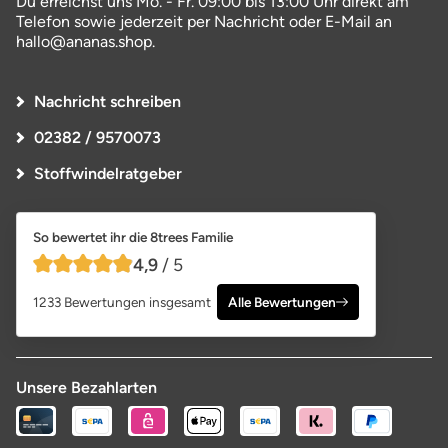
Du erreichst uns Mo. - Fr. 09:00 bis 13:00 Uhr direkt am
Telefon sowie jederzeit per Nachricht oder E-Mail an
hallo@ananas.shop.
Nachricht schreiben
02382 / 9570073
Stoffwindelratgeber
So bewertet ihr die 8trees Familie
4,9
/ 5
4,9 von 5 Sternen
1233 Bewertungen insgesamt
Alle Bewertungen
Unsere Bezahlarten