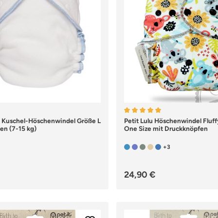
 Kuschel-Höschenwindel Größe L
Durchschnittliche Bewertu
Petit Lulu Höschenwindel Fluf
en (7-15 kg)
One Size mit Druckknöpfen
+3
er Preis:
Regulärer Preis:
24,90 €