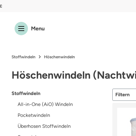
€
 Hauptinhalt springen
Zur Suche springen
Zur Hauptnavigation springen
Menu
Stoffwindeln
Höschenwindeln
Höschenwindeln (Nachtwi
Stoffwindeln
Filtern
All-in-One (AiO) Windeln
Pocketwindeln
Überhosen Stoffwindeln