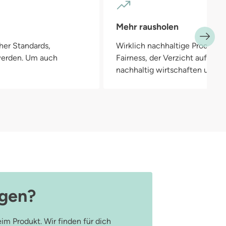
Mehr rausholen
her Standards,
Wirklich nachhaltige Produkte
 werden. Um auch
Fairness, der Verzicht auf Pla
nachhaltig wirtschaften und in
agen?
im Produkt. Wir finden für dich