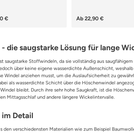
Regulärer Preis:
10 €
Ab
22,90 €
 die saugstarke Lösung für lange Wic
st saugstarke Stoffwindeln, da sie vollständig aus saugfähigem M
edoch über keine eigene wasserdichte Außenschicht, weshalb
se Windel anziehen musst, um die Auslaufsicherheit zu gewährl
abei als wasserdichte Schicht über die Höschenwindel angezog
r Windel bleibt. Durch ihre sehr hohe Saugkraft, ist die Höschen
den Mittagsschlaf und andere längere Wickelintervalle.
im Detail
 den verschiedensten Materialien wie zum Beispiel Baumwoll