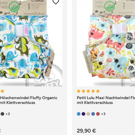
nittliche Bewertung von 5 von 5 Sternen
u Höschenwindel Fluffy Organic
Durchschnittliche Bewertu
Petit Lulu Maxi Nachtwindel Fl
mit Klettverschluss
mit Klettverschluss
+3
+3
er Preis:
Regulärer Preis:
€
29,90 €