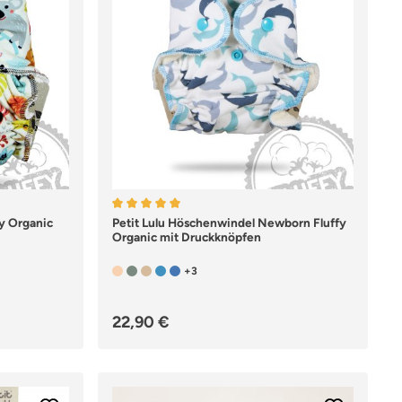
ng von 5 von 5 Sternen
fy Organic
Durchschnittliche Bewertung von 5 von 5 St
Petit Lulu Höschenwindel Newborn Fluffy
Organic mit Druckknöpfen
+3
Regulärer Preis:
22,90 €