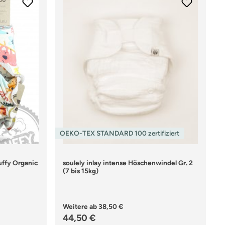
OEKO-TEX STANDARD 100 zertifiziert
ng von 5 von 5 Sternen
uffy Organic
soulely inlay intense Höschenwindel Gr. 2
(7 bis 15kg)
Weitere ab
38,50 €
Regulärer Preis:
44,50 €