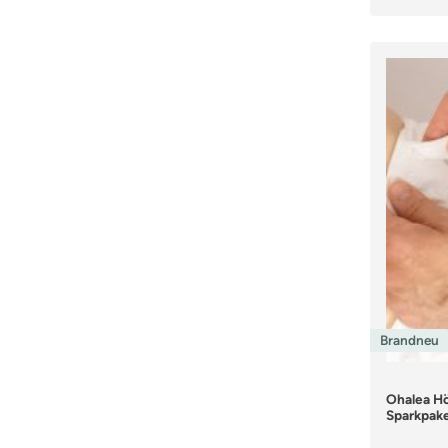
Brandneu
Ohalea Hö
Sparkpake