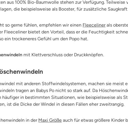
nten aus 100% Bio-Baumwolle stehen zur Verfügung. Teilweise v
lagen, die beispielsweise als Booster, für zusätzliche Saugkraf
cht so gerne fühlen, empfehlen wir einen
Fleeceliner
als oberste
 Fleeceliner bietet den Vorteil, dass er die Feuchtigkeit schnel
 so ein trockeneres Gefühl um den Popo hat.
henwindeln
mit Klettverschluss oder Druckknöpfen.
Höschenwindeln
nwindel mit anderen Stoffwindelsystemen, machen sie meist e
indeln tragen an Babys Po nicht so stark auf. Da Höschenwinde
h häufiger in bestimmten Situationen, wie beispielsweise als S
n, ist die Dicke der Windel in diesen Fällen eher zweitrangig.
chenwindeln in der
Maxi Größe
auch für etwas größere Kinder 