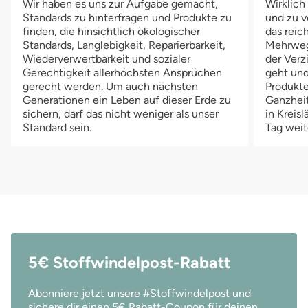
Wir haben es uns zur Aufgabe gemacht,
Wirklich
Überhose mal etwas klamm sein sollte, kannst du sie einfach
Standards zu hinterfragen und Produkte zu
und zu v
auslüften, bei Verunreinigung auswaschen und dann kurz auf
finden, die hinsichtlich ökologischer
das reich
dem Wäscheständer trocknen. Besonders hervorzuheben ist
Standards, Langlebigkeit, Reparierbarkeit,
Mehrwegv
der sehr weiche Fleece, der die Bündchen umschließt. Die
Wiederverwertbarkeit und sozialer
der Verz
Fleecebündchen verhindern Abdrücke in der zarten Babyhaut
Gerechtigkeit allerhöchsten Ansprüchen
geht und
und dadurch, dass das Fleece keine Nässe aufnimmt sind die
gerecht werden. Um auch nächsten
Produkte
Bündchen zudem ein zusätzlicher Auslaufschutz. Durch die
Generationen ein Leben auf dieser Erde zu
Ganzheit
Druckknöpfe an der Vorderseite der Petit Lulu Überhose lässt
sichern, darf das nicht weniger als unser
in Kreis
Standard sein.
Tag weit
sich die Größe der Windel immer wieder optimal an die Größe
deines Babys anpassen. So wächst die Überhose ab einem
Gewicht von 4 kg bis zu einem Körpergewicht von 15 kg
mit. Verschlossen wird die Überhose von Petit Lulu mit einem
Klettverschluss, so dass du die Weite stufenlos und einfach
einstellen kannst.
5€ Stoffwindelpost-Rabatt
Abonniere jetzt unsere #Stoffwindelpost und
sichere dir einen 5€ Rabatt-Coupon für deinen