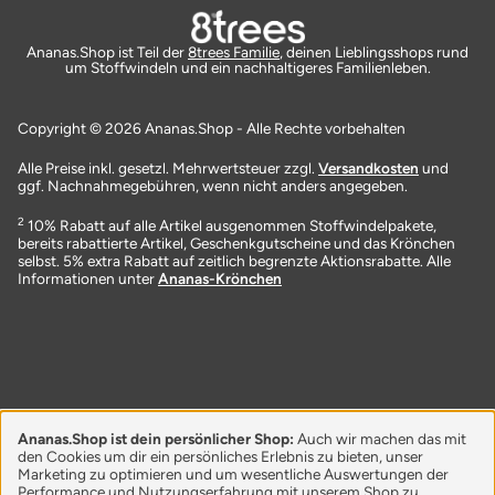
Ananas.Shop ist Teil der
8trees Familie
, deinen Lieblingsshops rund
um Stoffwindeln und ein nachhaltigeres Familienleben.
Copyright © 2026 Ananas.Shop - Alle Rechte vorbehalten
Alle Preise inkl. gesetzl. Mehrwertsteuer zzgl.
Versandkosten
und
ggf. Nachnahmegebühren, wenn nicht anders angegeben.
2
10% Rabatt auf alle Artikel ausgenommen Stoffwindelpakete,
bereits rabattierte Artikel, Geschenkgutscheine und das Krönchen
selbst. 5% extra Rabatt auf zeitlich begrenzte Aktionsrabatte. Alle
Informationen unter
Ananas-Krönchen
Ananas.Shop ist dein persönlicher Shop:
Auch wir machen das mit
den Cookies um dir ein persönliches Erlebnis zu bieten, unser
Marketing zu optimieren und um wesentliche Auswertungen der
Performance und Nutzungserfahrung mit unserem Shop zu