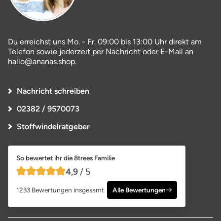
Du erreichst uns Mo. - Fr. 09:00 bis 13:00 Uhr direkt am
Telefon sowie jederzeit per Nachricht oder E-Mail an
hallo@ananas.shop.
Nachricht schreiben
02382 / 9570073
Stoffwindelratgeber
So bewertet ihr die 8trees Familie
4,9
/ 5
4,9 von 5 Sternen
1233 Bewertungen insgesamt
Alle Bewertungen