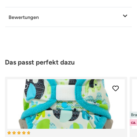
Bewertungen
Produktgalerie überspringen
Das passt perfekt dazu
Br
ca.