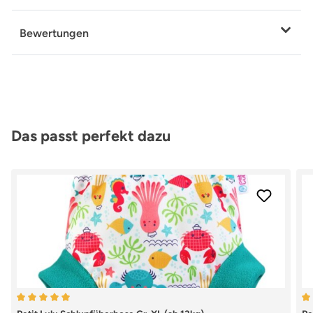
Bewertungen
Produktgalerie überspringen
Das passt perfekt dazu
Durchschnittliche Bewertung von 5 von 5 Sternen
Du