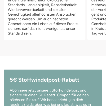
finden, die hinsichtlich ökologischer
das reich
Auslüften der Überhose aus, so dass Du sie dann häufiger
Au
Standards, Langlebigkeit, Reparierbarkeit,
Mehrwegv
verwenden kannst.
ve
Wiederverwertbarkeit und sozialer
der Verz
Gerechtigkeit allerhöchsten Ansprüchen
geht und
gerecht werden. Um auch nächsten
Produkte
Generationen ein Leben auf dieser Erde zu
Ganzheit
sichern, darf das nicht weniger als unser
in Kreis
Standard sein.
Tag weit
5€ Stoffwindelpost-Rabatt
Abonniere jetzt unsere #Stoffwindelpost und
sichere dir einen 5€ Rabatt-Coupon für deinen
nächsten Einkauf. Wir benachrichtigen dich
regelmäßig darüber was bei uns los ist, was es in