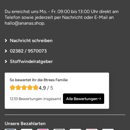
Du erreichst uns Mo. - Fr. 09:00 bis 13:00 Uhr direkt am
Telefon sowie jederzeit per Nachricht oder E-Mail an
hallo@ananas.shop.
Nachricht schreiben
02382 / 9570073
Stoffwindelratgeber
So bewertet ihr die 8trees Familie
4,9
/ 5
4,9 von 5 Sternen
1233 Bewertungen insgesamt
Alle Bewertungen
Unsere Bezahlarten