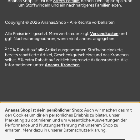
Ananas.Shop ist Teil der
8trees Familie
, deinen Lieblingsshops rund
um Stoffwindeln und ein nachhaltigeres Familienleben.
Copyright © 2026 Ananas.Shop - Alle Rechte vorbehalten
Alle Preise inkl. gesetzl. Mehrwertsteuer zzgl.
Versandkosten
und
ggf. Nachnahmegebühren, wenn nicht anders angegeben.
2
10% Rabatt auf alle Artikel ausgenommen Stoffwindelpakete,
bereits rabattierte Artikel, Geschenkgutscheine und das Krönchen
selbst. 5% extra Rabatt auf zeitlich begrenzte Aktionsrabatte. Alle
Informationen unter
Ananas-Krönchen
Ananas.Shop ist dein persönlicher Shop:
Auch wir machen das mit
den Cookies um dir ein persönliches Erlebnis zu bieten, unser
Marketing zu optimieren und um wesentliche Auswertungen der
Performance und Nutzungserfahrung mit unserem Shop zu
erhalten. Mehr dazu in unserer
Datenschutzerklärung
.