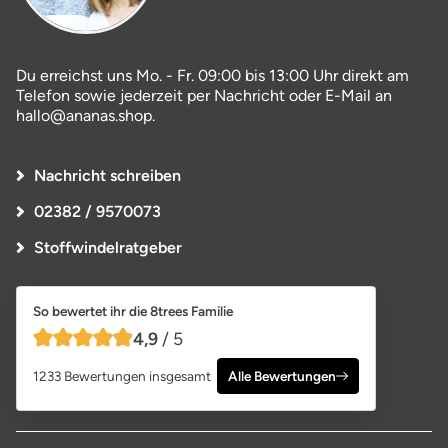
Du erreichst uns Mo. - Fr. 09:00 bis 13:00 Uhr direkt am
Telefon sowie jederzeit per Nachricht oder E-Mail an
hallo@ananas.shop.
Nachricht schreiben
02382 / 9570073
Stoffwindelratgeber
So bewertet ihr die 8trees Familie
4,9
/ 5
4,9 von 5 Sternen
1233 Bewertungen insgesamt
Alle Bewertungen