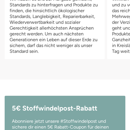
Standards zu hinterfragen und Produkte zu
und zu v
kombinieren. Diese Wickelmethode ist auch optimal für den Tag
ko
finden, die hinsichtlich ökologischer
das reich
geeignet. Benötigst du noch mehr Saugkraft, dann lässt sich zu
ge
Standards, Langlebigkeit, Reparierbarkeit,
Mehrwegv
der Überhosen-Höschenwindel-Kombination von Ohalea der
de
Wiederverwertbarkeit und sozialer
der Verz
Ohalea Hanfbooster in die intergierte Tasche der
Oh
Gerechtigkeit allerhöchsten Ansprüchen
geht und
Höschenwindel stecken. Die Ohalea Überhose ist in zwei
Hö
gerecht werden. Um auch nächsten
Produkte
unterschiedlichen Größen erhältlich: Die Newborn Größe ist für
un
Generationen ein Leben auf dieser Erde zu
Ganzheit
Babys ab der Geburt bis 7 kg Körpergewicht geeignet. Die One
Ba
sichern, darf das nicht weniger als unser
in Kreis
Standard sein.
Tag weit
Size Größe von Ohalea passt deinem Baby ab einem Gewicht
Si
von ungefähr 5 bis 15 kg. So kannst du die Ohalea Überhose bis
vo
zum Trockenwerden deines Babys verwenden. Durch die
zu
Druckknopfreihen an der Vorderseite der Windel lässt sich die
Dr
Größe der Überhose jederzeit individuell an dein Baby
Gr
anpassen. Die Überhose von Ohalea kann wie eine
an
herkömmliche Windel einfach und schnell mit einem
he
Klettverschluss geschlossen werden.
Kl
5€ Stoffwindelpost-Rabatt
Abonniere jetzt unsere #Stoffwindelpost und
sichere dir einen 5€ Rabatt-Coupon für deinen