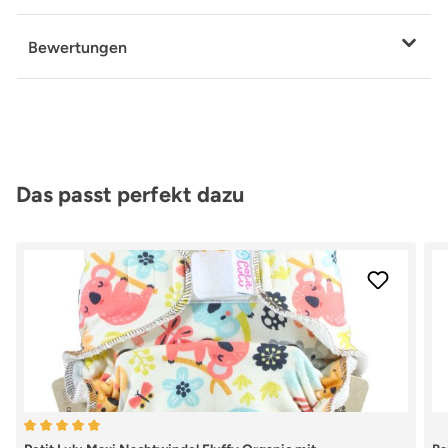
Bewertungen
Produktgalerie überspringen
Das passt perfekt dazu
Durchschnittliche Bewertung von 5 von 5 Sternen