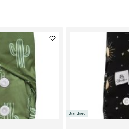
ch Deinen Bedürfnissen mit
Fleece überzogen. Schließen lässt
henwindel angebrachten
e Größe Deines Kindes anpassen.
 bis 16 kg.Für den Auslaufschutz
r empfehlen hier die Doodush
lupfüberhose von Petit Lulu in
Klettverschluss. Die Fluffy
ster und ist somit besonders für
Brandneu