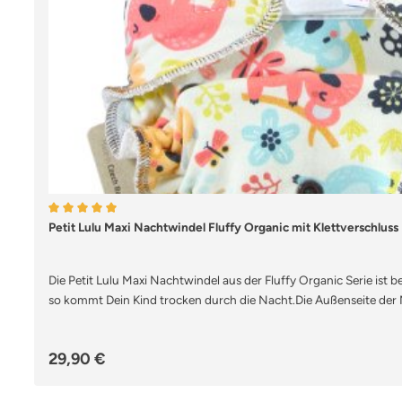
Durchschnittliche Bewertung von 5 von 5 Sternen
Petit Lulu Maxi Nachtwindel Fluffy Organic mit Klettverschluss
Die Petit Lulu Maxi Nachtwindel aus der Fluffy Organic Serie ist b
so kommt Dein Kind trocken durch die Nacht.Die Außenseite der 
ist mit niedlichen Jerseystoffen aus Baumwolle vernäht und im In
Maxigröße ist Bio-Baumwolle und Viskose aus Bambuszellfasern ve
Regulärer Preis:
29,90 €
Saugfähigkeit sorgen die 2 im Lieferumfang enthaltenen Saugeinla
einknöpfbare, lange Saugeinlage, die Du ganz nach Bedarf in de
doppelt falten kannst. Die zweite Saugeinlage ist eine kurze Einl