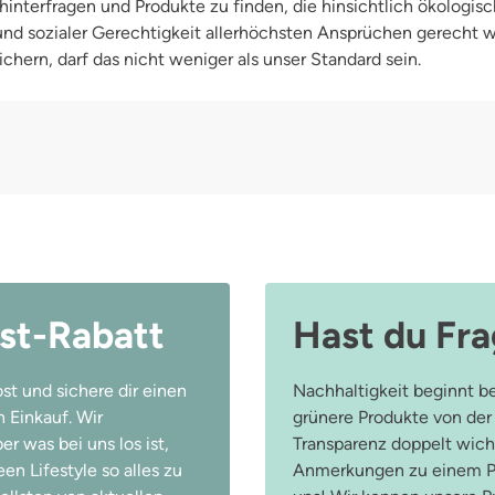
interfragen und Produkte zu finden, die hinsichtlich ökologisc
Windel einfach und schnell mit
anpassen. Die Überhose von Ohale
 und sozialer Gerechtigkeit allerhöchsten Ansprüchen gerecht
einem Klettverschluss geschlosse
chern, darf das nicht weniger als unser Standard sein.
st-Rabatt
Hast du Fr
st und sichere dir einen
Nachhaltigkeit beginnt be
 Einkauf. Wir
grünere Produkte von der
r was bei uns los ist,
Transparenz doppelt wicht
n Lifestyle so alles zu
Anmerkungen zu einem Pr