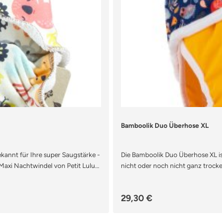
Bamboolik Duo Überhose XL
ekannt für Ihre super Saugstärke -
Die Bamboolik Duo Überhose XL ist
Maxi Nachtwindel von Petit Lulu
nicht oder noch nicht ganz trocke
nenteil der Höschenwindel in der
Sicherheit benötigen. Die Überh
rarbeitet. Für eine hohe
Tragekomfort, denn durch das se
Regulärer Preis:
29,30 €
gen. Eine der Einlagen ist eine
des Kindes an. Die Überhose und 
r Hauptnässezone Deines Kindes
überzogen, sodass die Bündchen a
age (nicht zum Einknöpfen). So
Kinderhaut einschneiden. Auch d