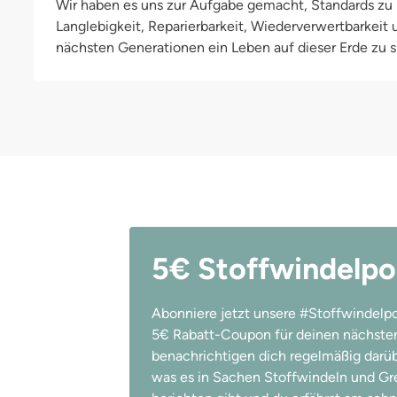
Wir haben es uns zur Aufgabe gemacht, Standards zu h
anpassen. Die Überhose von Ohalea kann wie eine herkömmliche 
Langlebigkeit, Reparierbarkeit, Wiederverwertbarkeit
einem Klettverschluss geschlossen werden.
nächsten Generationen ein Leben auf dieser Erde zu si
5€ Stoffwindelpo
Abonniere jetzt unsere #Stoffwindelpo
5€ Rabatt-Coupon für deinen nächsten
benachrichtigen dich regelmäßig darübe
was es in Sachen Stoffwindeln und Gree