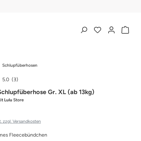
Schlupfüberhosen
5.0
(3)
iche Bewertung von 5 von 5 Sternen
 Schlupfüberhose Gr. XL (ab 13kg)
it Lulu
Store
t. zzgl. Versandkosten
mes Fleecebündchen