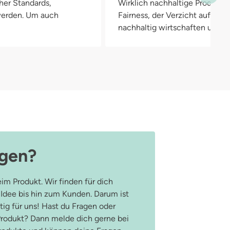
her Standards,
Wirklich nachhaltige Produkte
a kann wie eine herkömmliche Windel einfach und schnell mit
 werden. Um auch
Fairness, der Verzicht auf Pla
n werden.
nachhaltig wirtschaften und in
agen?
im Produkt. Wir finden für dich
 Idee bis hin zum Kunden. Darum ist
ig für uns! Hast du Fragen oder
odukt? Dann melde dich gerne bei