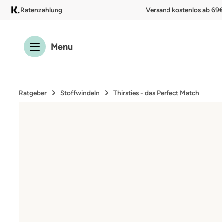
Ratenzahlung
Versand kostenlos ab 69
 Hauptinhalt springen
Zur Suche springen
Zur Hauptnavigation springen
Menu
Ratgeber
Stoffwindeln
Thirsties - das Perfect Match