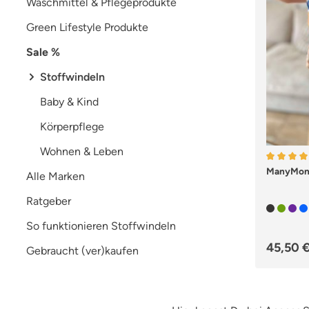
Waschmittel & Pflegeprodukte
Green Lifestyle Produkte
Sale %
Stoffwindeln
Baby & Kind
Körperpflege
Wohnen & Leben
Durchsch
ManyMont
Alle Marken
Ratgeber
So funktionieren Stoffwindeln
Regulär
45,50 
Gebraucht (ver)kaufen