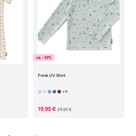
ca. -33%
Fresk UV Shirt
+11
Verkaufspreis:
Regulärer Preis:
19,95 €
29,95 €