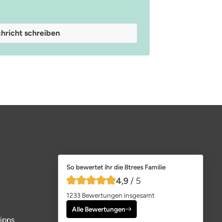
hricht schreiben
So bewertet ihr die 8trees Familie
4,9
/ 5
4,9 von 5 Sternen
1233 Bewertungen insgesamt
Alle Bewertungen
ipps