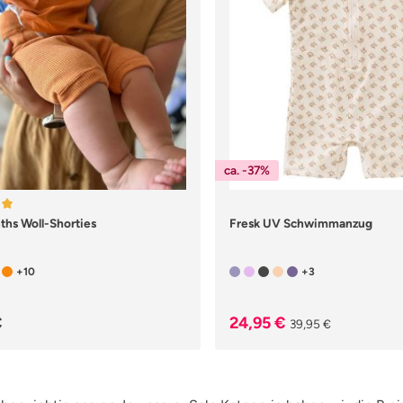
ca. -37%
nittliche Bewertung von 5 von 5 Sternen
hs Woll-Shorties
Fresk UV Schwimmanzug
+10
+3
er Preis:
Verkaufspreis:
Regulärer Preis:
€
24,95 €
39,95 €