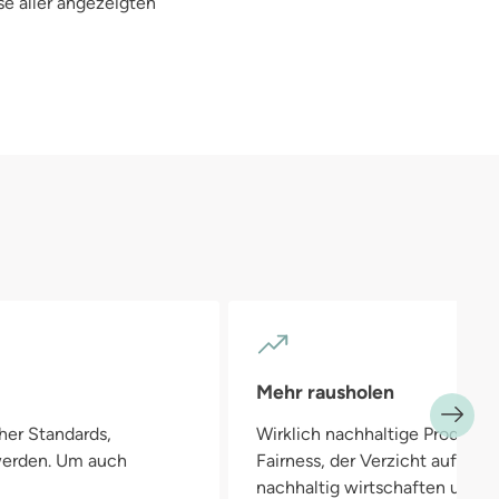
se aller angezeigten
Mehr rausholen
her Standards,
Wirklich nachhaltige Produkte
 werden. Um auch
Fairness, der Verzicht auf Pla
nachhaltig wirtschaften und in