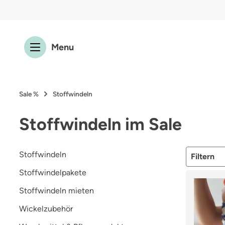
 Hauptinhalt springen
Zur Suche springen
Zur Hauptnavigation springen
Menu
Sale %
Stoffwindeln
Stoffwindeln im Sale
Stoffwindeln
Filtern
Stoffwindelpakete
Stoffwindeln mieten
Wickelzubehör