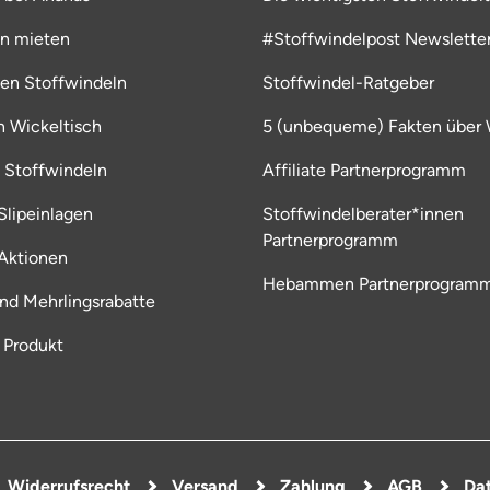
ln mieten
#Stoffwindelpost Newslette
ten Stoffwindeln
Stoffwindel-Ratgeber
en Wickeltisch
5 (unbequeme) Fakten über 
 Stoffwindeln
Affiliate Partnerprogramm
lipeinlagen
Stoffwindelberater*innen
Partnerprogramm
Aktionen
Hebammen Partnerprogram
und Mehrlingsrabatte
 Produkt
Widerrufsrecht
Versand
Zahlung
AGB
Dat