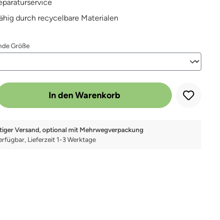
eparaturservice
fähig durch recycelbare Materialen
auswählen
ende Größe
 Gib den gewünschten Wert ein oder benutze die Schaltflächen um die Anz
In den Warenkorb
tiger Versand, optional mit Mehrwegverpackung
erfügbar, Lieferzeit 1-3 Werktage