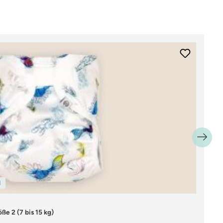
l
OE
ße 2 (7 bis 15 kg)
so