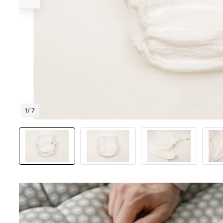
1
/ 7