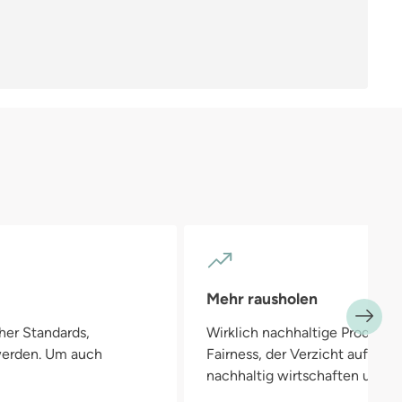
R
5
Mehr rausholen
her Standards,
Wirklich nachhaltige Produkte
 werden. Um auch
Fairness, der Verzicht auf Pla
nachhaltig wirtschaften und in