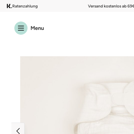
Ratenzahlung
Versand kostenlos ab 69
 Hauptinhalt springen
Zur Suche springen
Zur Hauptnavigation springen
Menu
Bildergalerie überspringen