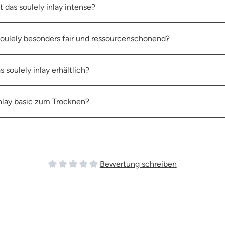
t das soulely inlay intense?
soulely besonders fair und ressourcenschonend?
 soulely inlay erhältlich?
inlay basic zum Trocknen?
Bewertung schreiben
Durchschnittliche Bewertung von 0 von 5 Sterne