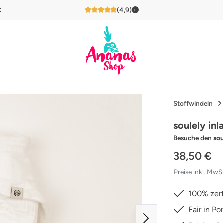
€
(4,9)
i
4,9 von 5 Sternen
Stoffwindeln
soulely in
Besuche den
sou
38,50 €
Preise inkl. MwS
100% zert
Fair in Po