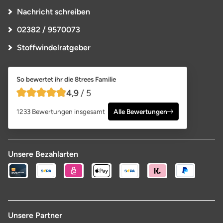
Nachricht schreiben
02382 / 9570073
Stoffwindelratgeber
So bewertet ihr die 8trees Familie
4,9
/ 5
4,9 von 5 Sternen
1233 Bewertungen insgesamt
Alle Bewertungen
Unsere Bezahlarten
Unsere Partner