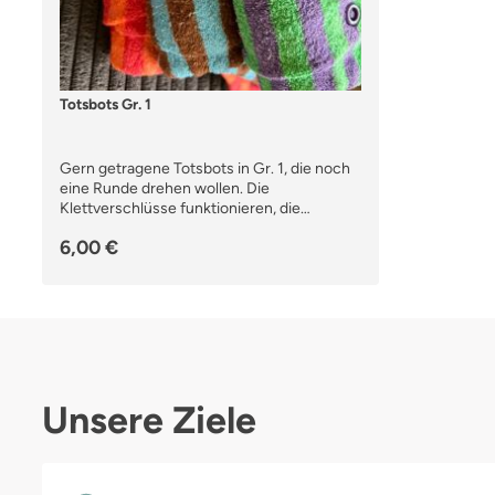
Totsbots Gr. 1
Gern getragene Totsbots in Gr. 1, die noch
eine Runde drehen wollen. Die
Klettverschlüsse funktionieren, die
Gummibänder sind nicht wie neu aber
6,00 €
funktionieren ☺️ Pilling vorhanden. Als
Dreierset abzugeben.
Nichtraucher:innenhaushalt mit zwei
Katzen
Unsere Ziele