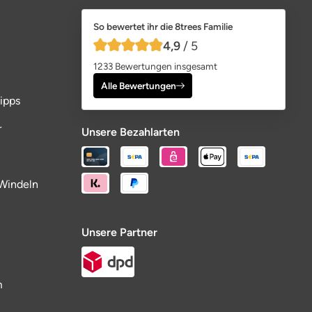
So bewertet ihr die 8trees Familie
4,9
/ 5
4,9 von 5 Sternen
1233 Bewertungen insgesamt
Alle Bewertungen
ipps
r
Unsere Bezahlarten
Windeln
Unsere Partner
m