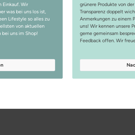
 Einkauf. Wir
grünere Produkte von der
r was bei uns los ist,
Transparenz doppelt wicht
n Lifestyle so alles zu
Anmerkungen zu einem Pr
ellsten von aktuellen
uns! Wir kennen unsere 
 bei uns im Shop!
gerne gemeinsam besprec
Feedback offen. Wir freu
en
Nac