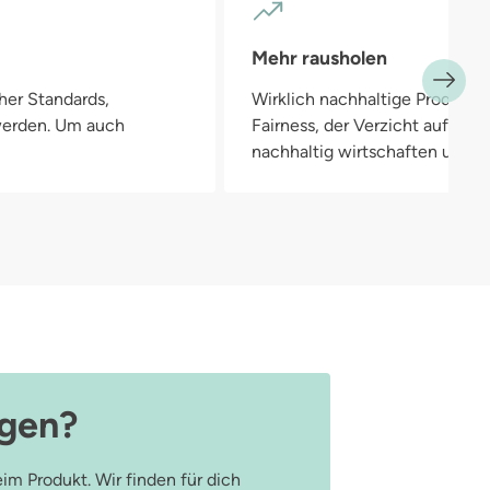
Mehr rausholen
her Standards,
Wirklich nachhaltige Produkte
 werden. Um auch
Fairness, der Verzicht auf Pla
nachhaltig wirtschaften und in
agen?
im Produkt. Wir finden für dich