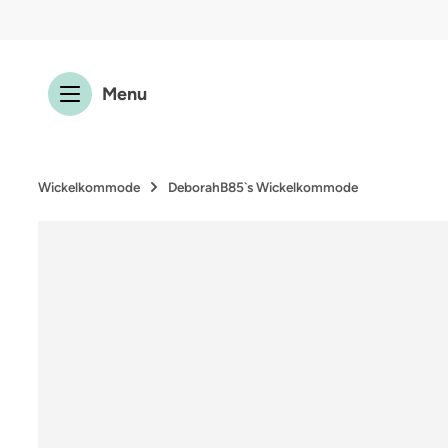
 Hauptinhalt springen
Zur Suche springen
Zur Hauptnavigation springen
Menu
Wickelkommode
DeborahB85`s Wickelkommode