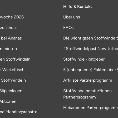
Hilfe & Kontakt
lwoche 2026
Über uns
lzuschuss
FAQs
 bei Ananas
Die wichtigsten Stoffwindelt
ln mieten
#Stoffwindelpost Newslette
ten Stoffwindeln
Stoffwindel-Ratgeber
en Wickeltisch
5 (unbequeme) Fakten über 
 Stoffwindeln
Affiliate Partnerprogramm
lipeinlagen
Stoffwindelberater*innen
Partnerprogramm
Aktionen
Hebammen Partnerprogram
und Mehrlingsrabatte